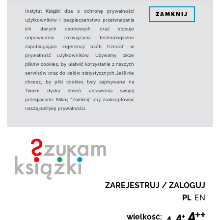
Instytut Książki dba o ochronę prywatności
ZAMKNIJ
użytkowników i bezpieczeństwo przetwarzania
ich danych osobowych oraz stosuje
odpowiednie rozwiązania technologiczne
zapobiegające ingerencji osób trzecich w
prywatność użytkowników. Używamy także
plików cookies, by ułatwić korzystanie z naszych
serwisów oraz do celów statystycznych.Jeśli nie
chcesz, by pliki cookies były zapisywane na
Twoim dysku zmień ustawienia swojej
przeglądarki. Kliknij "Zamknij" aby zaakceptować
naszą politykę prywatności.
ZAREJESTRUJ / ZALOGUJ
PL
EN
wielkość: