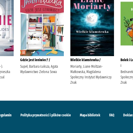
Gdzie jest leniwiec? /
Wielkie kłamstewka /
Bolek i L
:
-).
Supeł, Barbara Łuksza, Agata
Moriarty, Liane Moltzan-
gnieszka
Wydawnictwo Zielona Sowa
Małkowska, Magdalena
Bednarek,
sal
Społeczny Instytut Wydawniczy
Społeczn
Znak
Znak
egulamin
Polityka prywatności i plików cookie
Mapa bibliotek
FAQ
Deklar