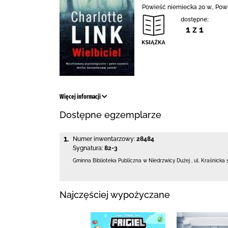
Powieść niemiecka 20 w., Powi
dostępne:
1 z 1
Więcej informacji
Dostępne egzemplarze
1.
Numer inwentarzowy:
28484
Sygnatura:
82-3
Gminna Biblioteka Publiczna w Niedrzwicy Dużej
,
ul. Kraśnicka 
Najczęściej wypożyczane