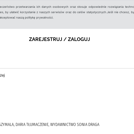
ieczeństwo przetwarzania ich danych osobowych oraz stosuje odpowiednie rozwiązania techno
, by ułatwić korzystanie z naszych serwisów oraz do celów statystycznych.Jeśli nie chcesz, by
aakceptować naszą politykę prywatności.
ZAREJESTRUJ / ZALOGUJ
żej
-SZYMALA, DARIA TŁUMACZENIE, WYDAWNICTWO SONIA DRAGA