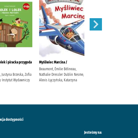
olek i piracka przygoda
Myśliwiec Marcina /
Skazany /
Beaumont, Émilie Bélineau,
McFadden, Freida Pawlik,
 Justyna Brzeska, Zofia
Nathalie Dressler Dublin Nesme,
Elżbieta Wydawnictwo
y Instytut Wydawniczy
Alexis Łączyńska, Katarzyna
Poznańskie
acja dostępności
Jesteśmy na: