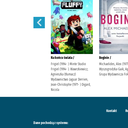
Króliczek Piotruś i inne
Na końcu świata /
Boginie /
historyjki
Frigiel (1994- ) Minte Studio
Michaelides, Alex (1977
Potter, Beatrix (1866-1943)
Frigiel (1994- ). Wawrzkiewicz,
Wyszogrodzka-Gaik, A
Agnieszka (tłumacz)
Grupa Wydawnicza Fok
Wydawnictwo Jaguar Derrien,
Jean-Christophe (1971- ) Digard,
Nicola
Kontakt
R
Dane pochodzą z systemu: