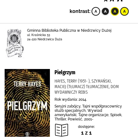
kontrast:
Gminna Biblioteka Publiczna w Niedrzwicy Dużej
ul. Kraśnicka 53
24-220 Niedrzwica Duża
Pielgrzym
HAYES, TERRY (1951- ), SZYMAŃSKI,
MACIEJ (TŁUMACZ) TŁUMACZENIE, DOM
WYDAWNICZY REBIS
Rok wydania: 2014.
Seryjni zabójcy, Tajni współpracownicy
służb specjalnych, Wywiad
amerykański, Tajne organizacje, Spisek,
Thriller, Powieść, 2001-
dostępne:
1 z 1