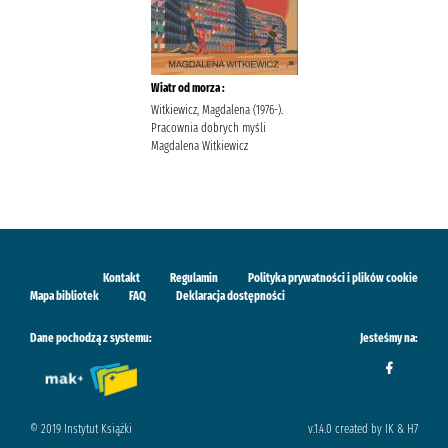
Wiatr od morza :
Witkiewicz, Magdalena (1976-).
Pracownia dobrych myśli
Magdalena Witkiewicz
Kontakt
Regulamin
Polityka prywatności i plików cookie
Mapa bibliotek
FAQ
Deklaracja dostępności
Dane pochodzą z systemu:
Jesteśmy na:
© 2019 Instytut Książki
v.1.4.0 created by IK & H7