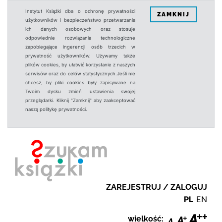
Instytut Książki dba o ochronę prywatności
ZAMKNIJ
użytkowników i bezpieczeństwo przetwarzania
ich danych osobowych oraz stosuje
odpowiednie rozwiązania technologiczne
zapobiegające ingerencji osób trzecich w
prywatność użytkowników. Używamy także
plików cookies, by ułatwić korzystanie z naszych
serwisów oraz do celów statystycznych.Jeśli nie
chcesz, by pliki cookies były zapisywane na
Twoim dysku zmień ustawienia swojej
przeglądarki. Kliknij "Zamknij" aby zaakceptować
naszą politykę prywatności.
ZAREJESTRUJ / ZALOGUJ
PL
EN
wielkość: