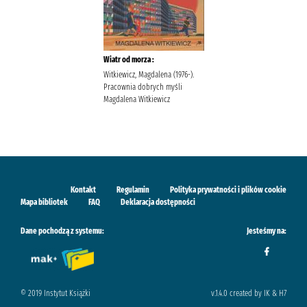
Wiatr od morza :
Witkiewicz, Magdalena (1976-).
Pracownia dobrych myśli
Magdalena Witkiewicz
Kontakt
Regulamin
Polityka prywatności i plików cookie
Mapa bibliotek
FAQ
Deklaracja dostępności
Dane pochodzą z systemu:
Jesteśmy na:
© 2019 Instytut Książki
v.1.4.0 created by IK & H7