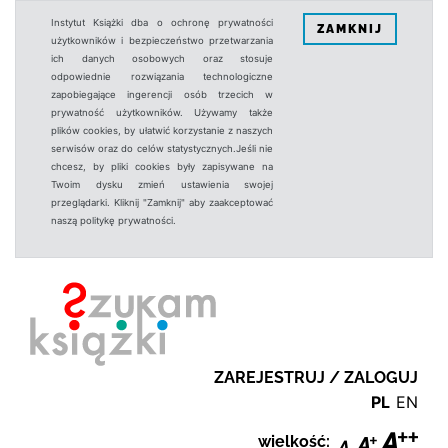
Instytut Książki dba o ochronę prywatności
ZAMKNIJ
użytkowników i bezpieczeństwo przetwarzania
ich danych osobowych oraz stosuje
odpowiednie rozwiązania technologiczne
zapobiegające ingerencji osób trzecich w
prywatność użytkowników. Używamy także
plików cookies, by ułatwić korzystanie z naszych
serwisów oraz do celów statystycznych.Jeśli nie
chcesz, by pliki cookies były zapisywane na
Twoim dysku zmień ustawienia swojej
przeglądarki. Kliknij "Zamknij" aby zaakceptować
naszą politykę prywatności.
ZAREJESTRUJ / ZALOGUJ
PL
EN
wielkość: