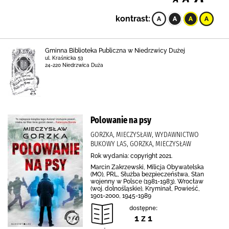
kontrast:
Gminna Biblioteka Publiczna w Niedrzwicy Dużej
ul. Kraśnicka 53
24-220 Niedrzwica Duża
Polowanie na psy
GORZKA, MIECZYSŁAW, WYDAWNICTWO
BUKOWY LAS, GORZKA, MIECZYSŁAW
Rok wydania: copyright 2021.
Marcin Zakrzewski, Milicja Obywatelska
(MO), PRL, Służba bezpieczeństwa, Stan
wojenny w Polsce (1981-1983), Wrocław
(woj. dolnośląskie), Kryminał, Powieść,
1901-2000, 1945-1989
dostępne:
1 z 1