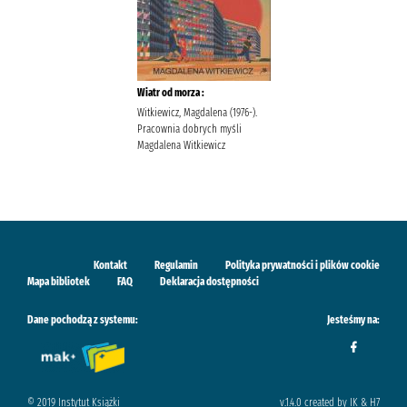
Wiatr od morza :
Witkiewicz, Magdalena (1976-).
Pracownia dobrych myśli
Magdalena Witkiewicz
Kontakt
Regulamin
Polityka prywatności i plików cookie
Mapa bibliotek
FAQ
Deklaracja dostępności
Dane pochodzą z systemu:
Jesteśmy na:
© 2019 Instytut Książki
v.1.4.0 created by IK & H7