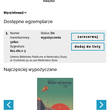
Więcej informacji
Dostępne egzemplarze
1.
Numer
Status:
Do
zarezerwuj
inwentarzowy:
wypożyczenia
32821
Sygnatura:
dodaj do listy
821.162.1-3
Gminna Biblioteka Publiczna w Niedrzwicy Dużej
,
ul. Kraśnicka 53
,
24-220 Niedrzwica Duża
Najczęściej wypożyczane