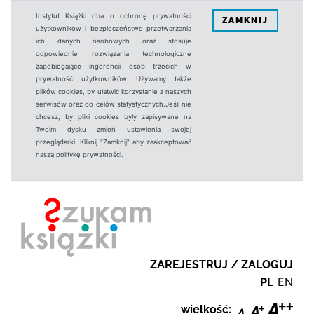
Instytut Książki dba o ochronę prywatności
ZAMKNIJ
użytkowników i bezpieczeństwo przetwarzania
ich danych osobowych oraz stosuje
odpowiednie rozwiązania technologiczne
zapobiegające ingerencji osób trzecich w
prywatność użytkowników. Używamy także
plików cookies, by ułatwić korzystanie z naszych
serwisów oraz do celów statystycznych.Jeśli nie
chcesz, by pliki cookies były zapisywane na
Twoim dysku zmień ustawienia swojej
przeglądarki. Kliknij "Zamknij" aby zaakceptować
naszą politykę prywatności.
ZAREJESTRUJ / ZALOGUJ
PL
EN
wielkość: