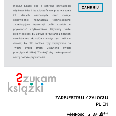
Instytut Książki dba o ochronę prywatności
ZAMKNIJ
użytkowników i bezpieczeństwo przetwarzania
ich danych osobowych oraz stosuje
odpowiednie rozwiązania technologiczne
zapobiegające ingerencji osób trzecich w
prywatność użytkowników. Używamy także
plików cookies, by ułatwić korzystanie z naszych
serwisów oraz do celów statystycznych.Jeśli nie
chcesz, by pliki cookies były zapisywane na
Twoim dysku zmień ustawienia swojej
przeglądarki. Kliknij "Zamknij" aby zaakceptować
naszą politykę prywatności.
ZAREJESTRUJ / ZALOGUJ
PL
EN
wielkość: