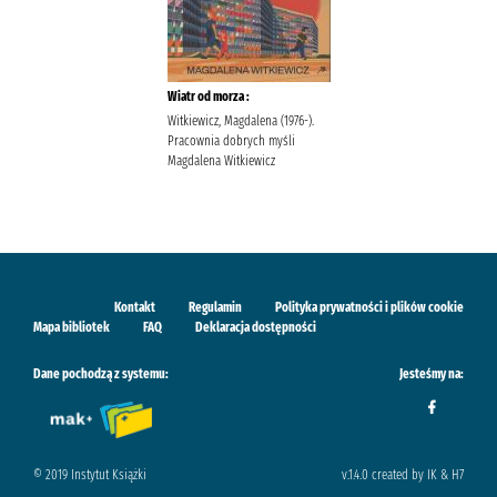
Wiatr od morza :
Witkiewicz, Magdalena (1976-).
Pracownia dobrych myśli
Magdalena Witkiewicz
Kontakt
Regulamin
Polityka prywatności i plików cookie
Mapa bibliotek
FAQ
Deklaracja dostępności
Dane pochodzą z systemu:
Jesteśmy na:
© 2019 Instytut Książki
v.1.4.0 created by IK & H7