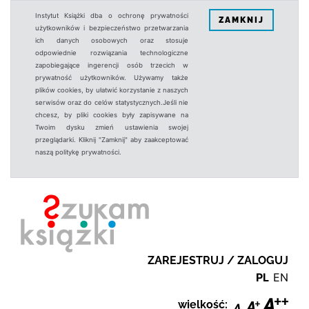
Instytut Książki dba o ochronę prywatności
ZAMKNIJ
użytkowników i bezpieczeństwo przetwarzania
ich danych osobowych oraz stosuje
odpowiednie rozwiązania technologiczne
zapobiegające ingerencji osób trzecich w
prywatność użytkowników. Używamy także
plików cookies, by ułatwić korzystanie z naszych
serwisów oraz do celów statystycznych.Jeśli nie
chcesz, by pliki cookies były zapisywane na
Twoim dysku zmień ustawienia swojej
przeglądarki. Kliknij "Zamknij" aby zaakceptować
naszą politykę prywatności.
ZAREJESTRUJ / ZALOGUJ
PL
EN
wielkość: