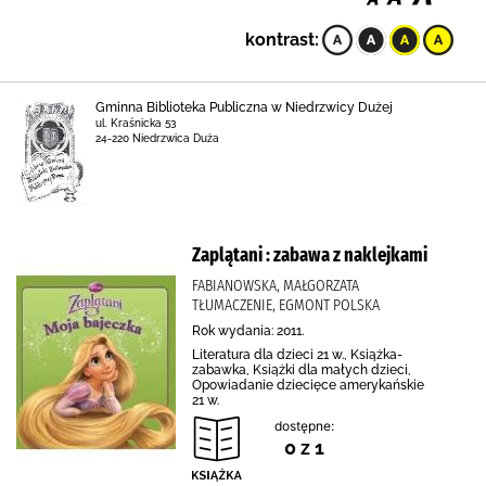
kontrast:
Gminna Biblioteka Publiczna w Niedrzwicy Dużej
ul. Kraśnicka 53
24-220 Niedrzwica Duża
Zaplątani : zabawa z naklejkami
FABIANOWSKA, MAŁGORZATA
TŁUMACZENIE, EGMONT POLSKA
Rok wydania: 2011.
Literatura dla dzieci 21 w., Książka-
zabawka, Książki dla małych dzieci,
Opowiadanie dziecięce amerykańskie
21 w.
dostępne:
0 z 1