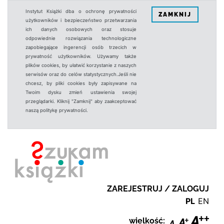
Instytut Książki dba o ochronę prywatności
ZAMKNIJ
użytkowników i bezpieczeństwo przetwarzania
ich danych osobowych oraz stosuje
odpowiednie rozwiązania technologiczne
zapobiegające ingerencji osób trzecich w
prywatność użytkowników. Używamy także
plików cookies, by ułatwić korzystanie z naszych
serwisów oraz do celów statystycznych.Jeśli nie
chcesz, by pliki cookies były zapisywane na
Twoim dysku zmień ustawienia swojej
przeglądarki. Kliknij "Zamknij" aby zaakceptować
naszą politykę prywatności.
ZAREJESTRUJ / ZALOGUJ
PL
EN
wielkość: