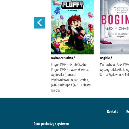
Króliczek Piotruś i inne
Na końcu świata /
Boginie /
historyjki
Frigiel (1994- ) Minte Studio
Michaelides, Alex (1977
Potter, Beatrix (1866-1943)
Frigiel (1994- ). Wawrzkiewicz,
Wyszogrodzka-Gaik, A
Agnieszka (tłumacz)
Grupa Wydawnicza Fok
Wydawnictwo Jaguar Derrien,
Jean-Christophe (1971- ) Digard,
Nicola
Kontakt
R
Dane pochodzą z systemu: