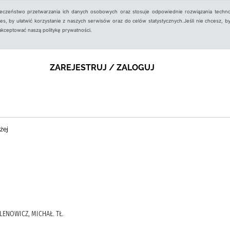
ieczeństwo przetwarzania ich danych osobowych oraz stosuje odpowiednie rozwiązania techno
, by ułatwić korzystanie z naszych serwisów oraz do celów statystycznych.Jeśli nie chcesz, by
aakceptować naszą politykę prywatności.
ZAREJESTRUJ / ZALOGUJ
żej
ALENOWICZ, MICHAŁ. TŁ.