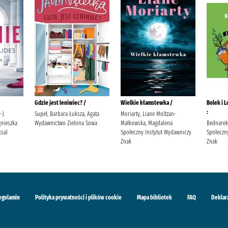
Gdzie jest leniwiec? /
Wielkie kłamstewka /
Bolek i L
:
-).
Supeł, Barbara Łuksza, Agata
Moriarty, Liane Moltzan-
gnieszka
Wydawnictwo Zielona Sowa
Małkowska, Magdalena
Bednarek,
sal
Społeczny Instytut Wydawniczy
Społeczn
Znak
Znak
egulamin
Polityka prywatności i plików cookie
Mapa bibliotek
FAQ
Deklar