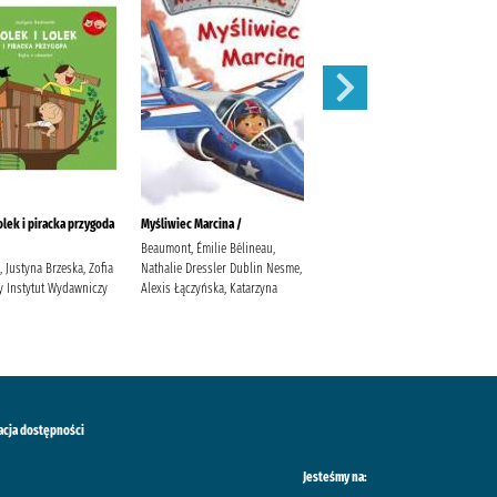
olek i piracka przygoda
Myśliwiec Marcina /
Skazany /
Beaumont, Émilie Bélineau,
McFadden, Freida Pawlik,
 Justyna Brzeska, Zofia
Nathalie Dressler Dublin Nesme,
Elżbieta Wydawnictwo
y Instytut Wydawniczy
Alexis Łączyńska, Katarzyna
Poznańskie
acja dostępności
Jesteśmy na: