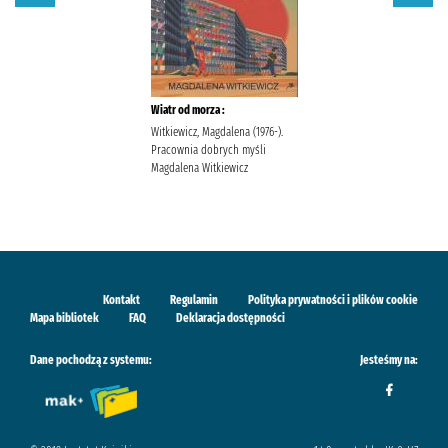
Wiatr od morza :
Witkiewicz, Magdalena (1976-).
Pracownia dobrych myśli
Magdalena Witkiewicz
Kontakt
Regulamin
Polityka prywatności i plików cookie
Mapa bibliotek
FAQ
Deklaracja dostępności
Dane pochodzą z systemu:
Jesteśmy na: