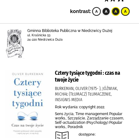
kontrast:
Gminna Biblioteka Publiczna w Niedrzwicy Dużej
ul. Kraśnicka 53
24-220 Niedrzwica Duża
Cztery tysiące tygodni : czas na
twoje życie
BURKEMAN, OLIVER (1975- ), JÓŹWIAK,
MICHAŁ (TŁUMACZ) TŁUMACZENIE,
INSIGNIS MEDIA
Rok wydania: copyright 2022.
Sens życia, Time management Popular
works., Szczęście, Zarządzanie czasem,
Self-actualization (Psychology) Popular
works., Poradnik
dostępne: