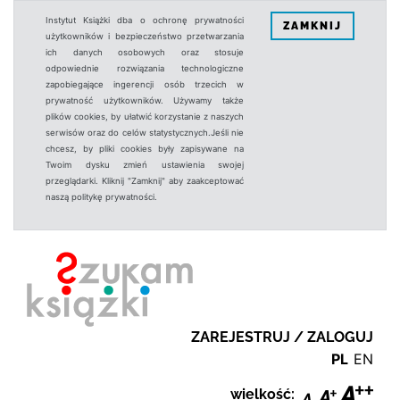
Instytut Książki dba o ochronę prywatności
ZAMKNIJ
użytkowników i bezpieczeństwo przetwarzania
ich danych osobowych oraz stosuje
odpowiednie rozwiązania technologiczne
zapobiegające ingerencji osób trzecich w
prywatność użytkowników. Używamy także
plików cookies, by ułatwić korzystanie z naszych
serwisów oraz do celów statystycznych.Jeśli nie
chcesz, by pliki cookies były zapisywane na
Twoim dysku zmień ustawienia swojej
przeglądarki. Kliknij "Zamknij" aby zaakceptować
naszą politykę prywatności.
ZAREJESTRUJ / ZALOGUJ
PL
EN
wielkość: