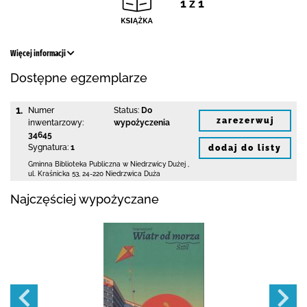
1 z 1
Więcej informacji
Dostępne egzemplarze
1.
Numer
Status:
Do
zarezerwuj
inwentarzowy:
wypożyczenia
34645
Sygnatura:
1
dodaj do listy
Gminna Biblioteka Publiczna w Niedrzwicy Dużej
,
ul. Kraśnicka 53
,
24-220 Niedrzwica Duża
Najczęściej wypożyczane