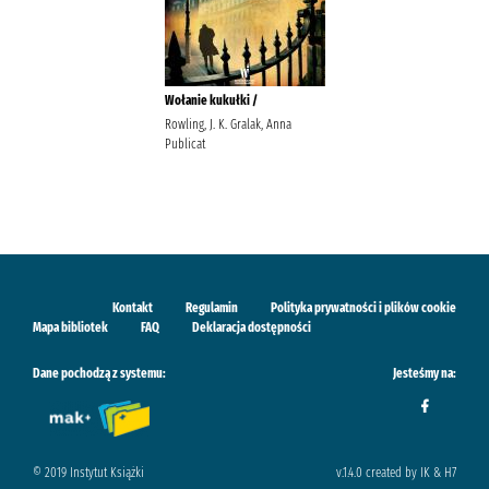
Wołanie kukułki /
Rowling, J. K. Gralak, Anna
Publicat
Kontakt
Regulamin
Polityka prywatności i plików cookie
Mapa bibliotek
FAQ
Deklaracja dostępności
Dane pochodzą z systemu:
Jesteśmy na:
© 2019 Instytut Książki
v.1.4.0 created by IK & H7