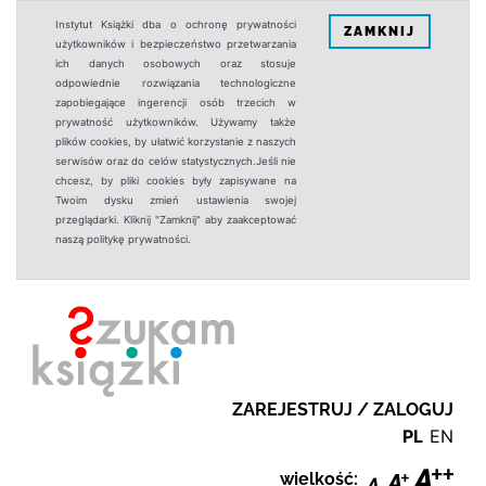
Instytut Książki dba o ochronę prywatności
ZAMKNIJ
użytkowników i bezpieczeństwo przetwarzania
ich danych osobowych oraz stosuje
odpowiednie rozwiązania technologiczne
zapobiegające ingerencji osób trzecich w
prywatność użytkowników. Używamy także
plików cookies, by ułatwić korzystanie z naszych
serwisów oraz do celów statystycznych.Jeśli nie
chcesz, by pliki cookies były zapisywane na
Twoim dysku zmień ustawienia swojej
przeglądarki. Kliknij "Zamknij" aby zaakceptować
naszą politykę prywatności.
ZAREJESTRUJ / ZALOGUJ
PL
EN
wielkość: