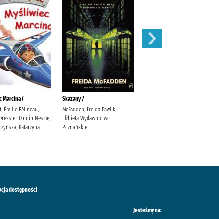
c Marcina /
Skazany /
Potrzask /
 Émilie Bélineau,
McFadden, Freida Pawlik,
Jeż, Agnieszka Wydawnictwo
 Dressler Dublin Nesme,
Elżbieta Wydawnictwo
Marginesy Jeż, Agnieszka
czyńska, Katarzyna
Poznańskie
acja dostępności
Jesteśmy na: