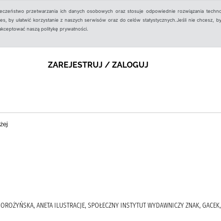
ieczeństwo przetwarzania ich danych osobowych oraz stosuje odpowiednie rozwiązania techno
, by ułatwić korzystanie z naszych serwisów oraz do celów statystycznych.Jeśli nie chcesz, by
aakceptować naszą politykę prywatności.
ZAREJESTRUJ / ZALOGUJ
żej
DOROŻYŃSKA, ANETA ILUSTRACJE, SPOŁECZNY INSTYTUT WYDAWNICZY ZNAK, GACEK,