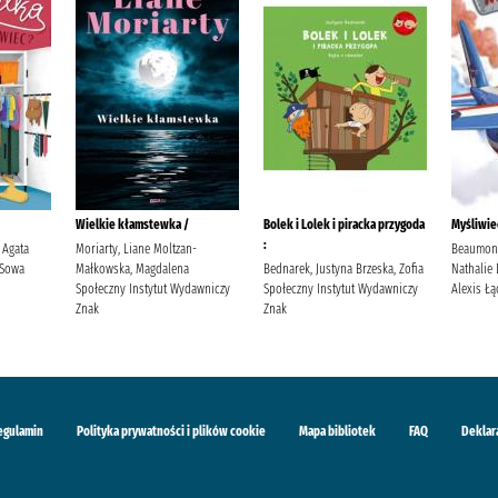
Wielkie kłamstewka /
Bolek i Lolek i piracka przygoda
Myśliwie
:
 Agata
Moriarty, Liane Moltzan-
Beaumont,
 Sowa
Małkowska, Magdalena
Bednarek, Justyna Brzeska, Zofia
Nathalie
Społeczny Instytut Wydawniczy
Społeczny Instytut Wydawniczy
Alexis Łą
Znak
Znak
egulamin
Polityka prywatności i plików cookie
Mapa bibliotek
FAQ
Deklar