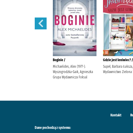
Na końcu świata /
Boginie /
Gdzie jest leniwiec? /
Frigiel (1994- ) Minte Studio
Michaelides, Alex (1977-).
Supeł, Barbara Łuksza,
Frigiel (1994- ). Wawrzkiewicz,
Wyszogrodzka-Gaik, Agnieszka
Wydawnictwo Zielona
Agnieszka (tłumacz)
Grupa Wydawnicza Foksal
Wydawnictwo Jaguar Derrien,
Jean-Christophe (1971- ) Digard,
Nicola
Kontakt
R
Dane pochodzą z systemu: