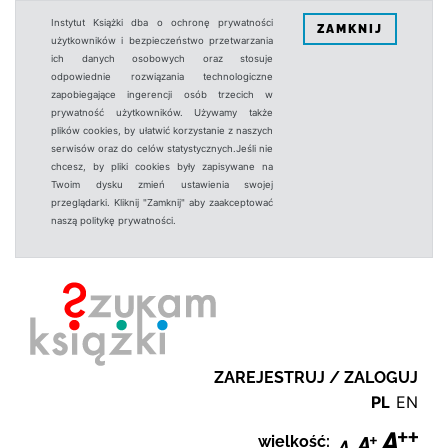
Instytut Książki dba o ochronę prywatności
ZAMKNIJ
użytkowników i bezpieczeństwo przetwarzania
ich danych osobowych oraz stosuje
odpowiednie rozwiązania technologiczne
zapobiegające ingerencji osób trzecich w
prywatność użytkowników. Używamy także
plików cookies, by ułatwić korzystanie z naszych
serwisów oraz do celów statystycznych.Jeśli nie
chcesz, by pliki cookies były zapisywane na
Twoim dysku zmień ustawienia swojej
przeglądarki. Kliknij "Zamknij" aby zaakceptować
naszą politykę prywatności.
ZAREJESTRUJ / ZALOGUJ
PL
EN
wielkość: