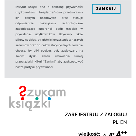
Instytut Książki dba o ochronę prywatności
ZAMKNIJ
użytkowników i bezpieczeństwo przetwarzania
ich danych osobowych oraz stosuje
odpowiednie rozwiązania technologiczne
zapobiegające ingerencji osób trzecich w
prywatność użytkowników. Używamy także
plików cookies, by ułatwić korzystanie z naszych
serwisów oraz do celów statystycznych.Jeśli nie
chcesz, by pliki cookies były zapisywane na
Twoim dysku zmień ustawienia swojej
przeglądarki. Kliknij "Zamknij" aby zaakceptować
naszą politykę prywatności.
ZAREJESTRUJ / ZALOGUJ
PL
EN
wielkość: