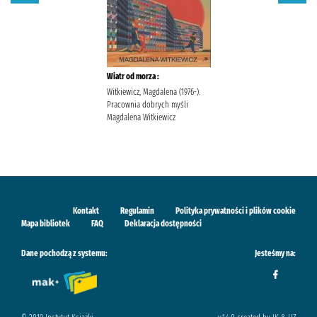
Wiatr od morza :
Witkiewicz, Magdalena (1976-).
Pracownia dobrych myśli
Magdalena Witkiewicz
Kontakt
Regulamin
Polityka prywatności i plików cookie
Mapa bibliotek
FAQ
Deklaracja dostępności
Dane pochodzą z systemu:
Jesteśmy na: