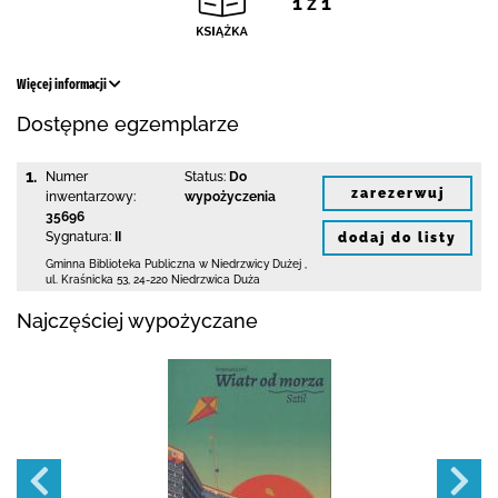
1 z 1
Więcej informacji
Dostępne egzemplarze
1.
Numer
Status:
Do
zarezerwuj
inwentarzowy:
wypożyczenia
35696
Sygnatura:
II
dodaj do listy
Gminna Biblioteka Publiczna w Niedrzwicy Dużej
,
ul. Kraśnicka 53
,
24-220 Niedrzwica Duża
Najczęściej wypożyczane