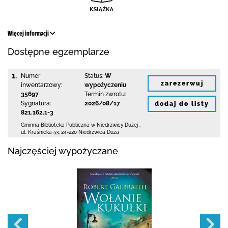
Więcej informacji
Dostępne egzemplarze
1.
Numer
Status:
W
zarezerwuj
inwentarzowy:
wypożyczeniu
35697
Termin zwrotu:
Sygnatura:
2026/08/17
dodaj do listy
821.162.1-3
Gminna Biblioteka Publiczna w Niedrzwicy Dużej
,
ul. Kraśnicka 53
,
24-220 Niedrzwica Duża
Najczęściej wypożyczane