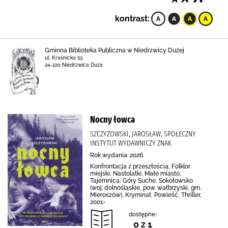
kontrast:
Gminna Biblioteka Publiczna w Niedrzwicy Dużej
ul. Kraśnicka 53
24-220 Niedrzwica Duża
Nocny łowca
SZCZYŻOWSKI, JAROSŁAW, SPOŁECZNY
INSTYTUT WYDAWNICZY ZNAK
Rok wydania: 2026.
Konfrontacja z przeszłością, Folklor
miejski, Nastolatki, Małe miasto,
Tajemnica, Góry Suche, Sokołowsko
(woj. dolnośląskie, pow. wałbrzyski, gm.
Mieroszów), Kryminał, Powieść, Thriller,
2001-
dostępne:
0 z 1