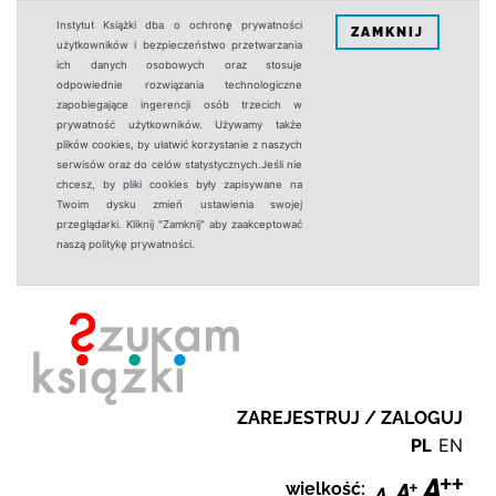
Instytut Książki dba o ochronę prywatności
ZAMKNIJ
użytkowników i bezpieczeństwo przetwarzania
ich danych osobowych oraz stosuje
odpowiednie rozwiązania technologiczne
zapobiegające ingerencji osób trzecich w
prywatność użytkowników. Używamy także
plików cookies, by ułatwić korzystanie z naszych
serwisów oraz do celów statystycznych.Jeśli nie
chcesz, by pliki cookies były zapisywane na
Twoim dysku zmień ustawienia swojej
przeglądarki. Kliknij "Zamknij" aby zaakceptować
naszą politykę prywatności.
ZAREJESTRUJ / ZALOGUJ
PL
EN
wielkość: