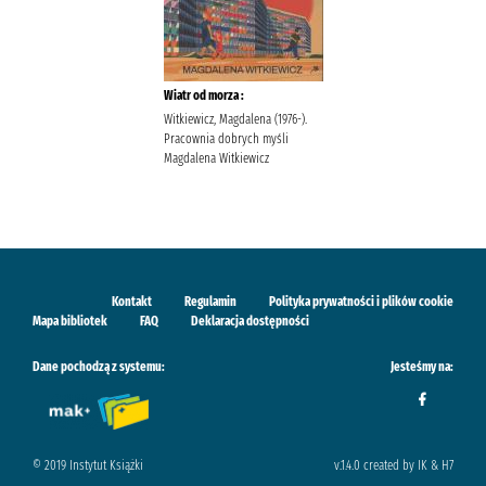
Wiatr od morza :
Witkiewicz, Magdalena (1976-).
Pracownia dobrych myśli
Magdalena Witkiewicz
Kontakt
Regulamin
Polityka prywatności i plików cookie
Mapa bibliotek
FAQ
Deklaracja dostępności
Dane pochodzą z systemu:
Jesteśmy na:
© 2019 Instytut Książki
v.1.4.0 created by IK & H7