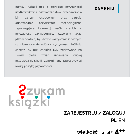
Instytut Książki dba o ochronę prywatności
ZAMKNIJ
użytkowników i bezpieczeństwo przetwarzania
ich danych osobowych oraz stosuje
odpowiednie rozwiązania technologiczne
zapobiegające ingerencji osób trzecich w
prywatność użytkowników. Używamy także
plików cookies, by ułatwić korzystanie z naszych
serwisów oraz do celów statystycznych.Jeśli nie
chcesz, by pliki cookies były zapisywane na
Twoim dysku zmień ustawienia swojej
przeglądarki. Kliknij "Zamknij" aby zaakceptować
naszą politykę prywatności.
ZAREJESTRUJ / ZALOGUJ
PL
EN
wielkość: