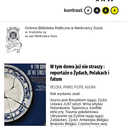
kontrast:
Gminna Biblioteka Publiczna w Niedrzwicy Dużej
ul. Kraśnicka 53
24-220 Niedrzwica Duża
W tym domu już nie straszy :
reportaże o Żydach, Polakach i
fatum
RESZKA, PAWEŁ PIOTR, AGORA
Rok wydania: 2026.
Szarża pod Borujskiem (1945), Żydzi,
Ustawa JUST (2017), Wina (etyka),
Potomkowie, Tajemnica, Konflikt
etniczny, Trauma pokoleniowa,
Ukrywanie się Żydów (1939-1945),
Zabójstwo, Żydzi, Antwerpia (Belgia),
Bruksela (Belgia), Częstochowa (woj.