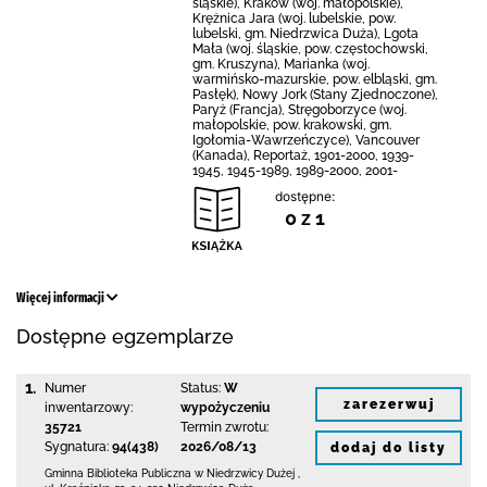
śląskie), Kraków (woj. małopolskie),
Krężnica Jara (woj. lubelskie, pow.
lubelski, gm. Niedrzwica Duża), Lgota
Mała (woj. śląskie, pow. częstochowski,
gm. Kruszyna), Marianka (woj.
warmińsko-mazurskie, pow. elbląski, gm.
Pasłęk), Nowy Jork (Stany Zjednoczone),
Paryż (Francja), Stręgoborzyce (woj.
małopolskie, pow. krakowski, gm.
Igołomia-Wawrzeńczyce), Vancouver
(Kanada), Reportaż, 1901-2000, 1939-
1945, 1945-1989, 1989-2000, 2001-
dostępne:
0 z 1
Więcej informacji
Dostępne egzemplarze
1.
Numer
Status:
W
zarezerwuj
inwentarzowy:
wypożyczeniu
35721
Termin zwrotu:
Sygnatura:
94(438)
2026/08/13
dodaj do listy
Gminna Biblioteka Publiczna w Niedrzwicy Dużej
,