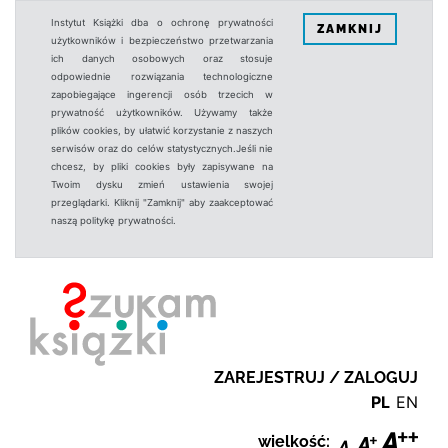
Instytut Książki dba o ochronę prywatności
ZAMKNIJ
użytkowników i bezpieczeństwo przetwarzania
ich danych osobowych oraz stosuje
odpowiednie rozwiązania technologiczne
zapobiegające ingerencji osób trzecich w
prywatność użytkowników. Używamy także
plików cookies, by ułatwić korzystanie z naszych
serwisów oraz do celów statystycznych.Jeśli nie
chcesz, by pliki cookies były zapisywane na
Twoim dysku zmień ustawienia swojej
przeglądarki. Kliknij "Zamknij" aby zaakceptować
naszą politykę prywatności.
ZAREJESTRUJ / ZALOGUJ
PL
EN
wielkość: