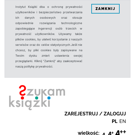
Instytut Książki dba o ochronę prywatności
ZAMKNIJ
użytkowników i bezpieczeństwo przetwarzania
ich danych osobowych oraz stosuje
odpowiednie rozwiązania technologiczne
zapobiegające ingerencji osób trzecich w
prywatność użytkowników. Używamy także
plików cookies, by ułatwić korzystanie z naszych
serwisów oraz do celów statystycznych.Jeśli nie
chcesz, by pliki cookies były zapisywane na
Twoim dysku zmień ustawienia swojej
przeglądarki. Kliknij "Zamknij" aby zaakceptować
naszą politykę prywatności.
ZAREJESTRUJ / ZALOGUJ
PL
EN
wielkość: