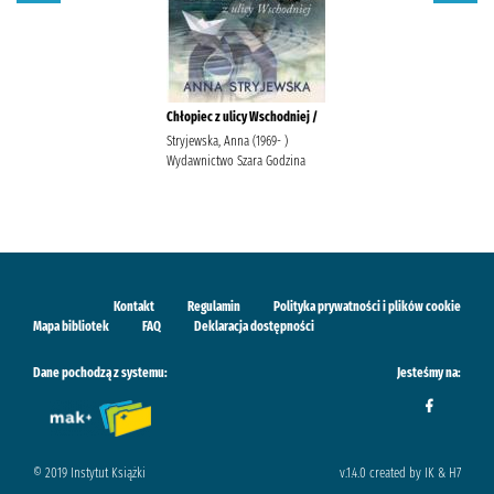
Chłopiec z ulicy Wschodniej /
Stryjewska, Anna (1969- )
Wydawnictwo Szara Godzina
Kontakt
Regulamin
Polityka prywatności i plików cookie
Mapa bibliotek
FAQ
Deklaracja dostępności
Dane pochodzą z systemu:
Jesteśmy na:
© 2019 Instytut Książki
v.1.4.0 created by IK & H7