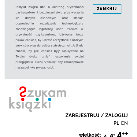
Instytut Książki dba o ochronę prywatności
ZAMKNIJ
użytkowników i bezpieczeństwo przetwarzania
ich danych osobowych oraz stosuje
odpowiednie rozwiązania technologiczne
zapobiegające ingerencji osób trzecich w
prywatność użytkowników. Używamy także
plików cookies, by ułatwić korzystanie z naszych
serwisów oraz do celów statystycznych.Jeśli nie
chcesz, by pliki cookies były zapisywane na
Twoim dysku zmień ustawienia swojej
przeglądarki. Kliknij "Zamknij" aby zaakceptować
naszą politykę prywatności.
ZAREJESTRUJ / ZALOGUJ
PL
EN
wielkość: