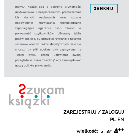
Instytut Książki dba o ochronę prywatności
ZAMKNIJ
użytkowników i bezpieczeństwo przetwarzania
ich danych osobowych oraz stosuje
odpowiednie rozwiązania technologiczne
zapobiegające ingerencji osób trzecich w
prywatność użytkowników. Używamy także
plików cookies, by ułatwić korzystanie z naszych
serwisów oraz do celów statystycznych.Jeśli nie
chcesz, by pliki cookies były zapisywane na
Twoim dysku zmień ustawienia swojej
przeglądarki. Kliknij "Zamknij" aby zaakceptować
naszą politykę prywatności.
ZAREJESTRUJ / ZALOGUJ
PL
EN
wielkość: