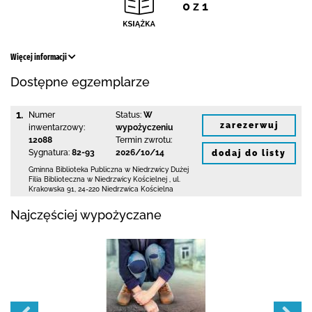
0 z 1
Więcej informacji
Dostępne egzemplarze
1.
Numer
Status:
W
zarezerwuj
inwentarzowy:
wypożyczeniu
12088
Termin zwrotu:
Sygnatura:
82-93
2026/10/14
dodaj do listy
Gminna Biblioteka Publiczna w Niedrzwicy Dużej
Filia Biblioteczna w Niedrzwicy Kościelnej
,
ul.
Krakowska 91
,
24-220 Niedrzwica Kościelna
Najczęściej wypożyczane