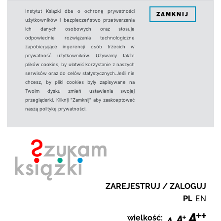
Instytut Książki dba o ochronę prywatności
ZAMKNIJ
użytkowników i bezpieczeństwo przetwarzania
ich danych osobowych oraz stosuje
odpowiednie rozwiązania technologiczne
zapobiegające ingerencji osób trzecich w
prywatność użytkowników. Używamy także
plików cookies, by ułatwić korzystanie z naszych
serwisów oraz do celów statystycznych.Jeśli nie
chcesz, by pliki cookies były zapisywane na
Twoim dysku zmień ustawienia swojej
przeglądarki. Kliknij "Zamknij" aby zaakceptować
naszą politykę prywatności.
ZAREJESTRUJ / ZALOGUJ
PL
EN
wielkość: