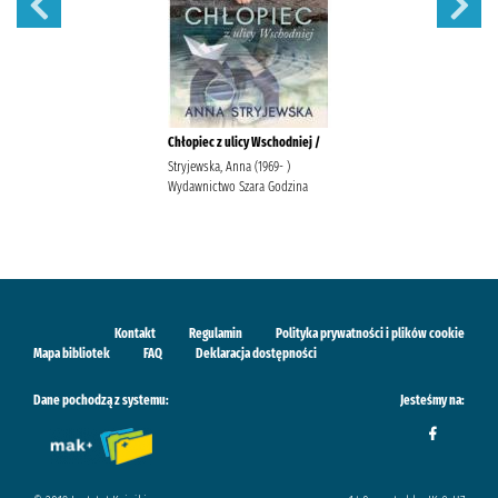
Chłopiec z ulicy Wschodniej /
Stryjewska, Anna (1969- )
Wydawnictwo Szara Godzina
Kontakt
Regulamin
Polityka prywatności i plików cookie
Mapa bibliotek
FAQ
Deklaracja dostępności
Dane pochodzą z systemu:
Jesteśmy na: