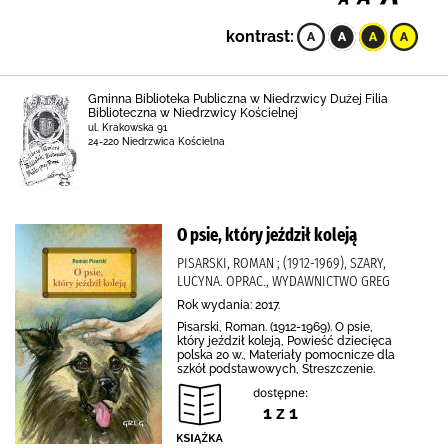
kontrast:
Gminna Biblioteka Publiczna w Niedrzwicy Dużej Filia
Biblioteczna w Niedrzwicy Kościelnej
ul. Krakowska 91
24-220 Niedrzwica Kościelna
O psie, który jeździł koleją
PISARSKI, ROMAN ; (1912-1969), SZARY,
LUCYNA. OPRAC., WYDAWNICTWO GREG
Rok wydania: 2017.
Pisarski, Roman. (1912-1969). O psie,
który jeździł koleją, Powieść dziecięca
polska 20 w., Materiały pomocnicze dla
szkół podstawowych, Streszczenie.
dostępne:
1 z 1