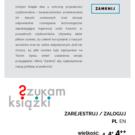
Instytut Książki dba o ochronę prywatności
ZAMKNIJ
użytkowników i bezpieczeństwo przetwarzania
ich danych osobowych oraz stosuje
odpowiednie rozwiązania technologiczne
zapobiegające ingerencji osób trzecich w
prywatność użytkowników. Używamy także
plików cookies, by ułatwić korzystanie z naszych
serwisów oraz do celów statystycznych.Jeśli nie
chcesz, by pliki cookies były zapisywane na
Twoim dysku zmień ustawienia swojej
przeglądarki. Kliknij "Zamknij" aby zaakceptować
naszą politykę prywatności.
ZAREJESTRUJ / ZALOGUJ
PL
EN
wielkość: