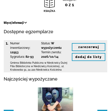
0 z 1
Więcej informacji
Dostępne egzemplarze
1.
Numer
Status:
W
zarezerwuj
inwentarzowy:
wypożyczeniu
12953
Termin zwrotu:
Sygnatura:
82-93
2026/10/14
dodaj do listy
Gminna Biblioteka Publiczna w Niedrzwicy Dużej
Filia Biblioteczna w Niedrzwicy Kościelnej
,
ul.
Krakowska 91
,
24-220 Niedrzwica Kościelna
Najczęściej wypożyczane