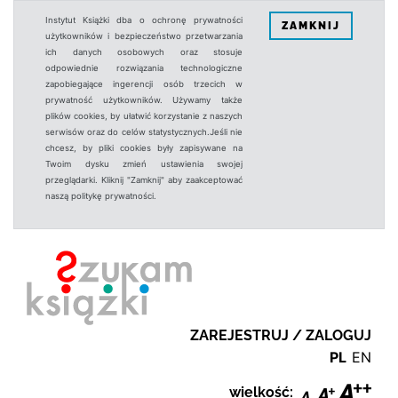
Instytut Książki dba o ochronę prywatności
ZAMKNIJ
użytkowników i bezpieczeństwo przetwarzania
ich danych osobowych oraz stosuje
odpowiednie rozwiązania technologiczne
zapobiegające ingerencji osób trzecich w
prywatność użytkowników. Używamy także
plików cookies, by ułatwić korzystanie z naszych
serwisów oraz do celów statystycznych.Jeśli nie
chcesz, by pliki cookies były zapisywane na
Twoim dysku zmień ustawienia swojej
przeglądarki. Kliknij "Zamknij" aby zaakceptować
naszą politykę prywatności.
ZAREJESTRUJ / ZALOGUJ
PL
EN
wielkość: