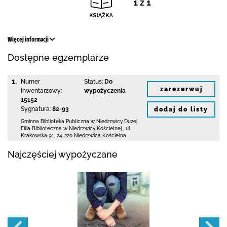
1 z 1
Więcej informacji
Dostępne egzemplarze
1.
Numer
Status:
Do
zarezerwuj
inwentarzowy:
wypożyczenia
15152
Sygnatura:
82-93
dodaj do listy
Gminna Biblioteka Publiczna w Niedrzwicy Dużej
Filia Biblioteczna w Niedrzwicy Kościelnej
,
ul.
Krakowska 91
,
24-220 Niedrzwica Kościelna
Najczęściej wypożyczane