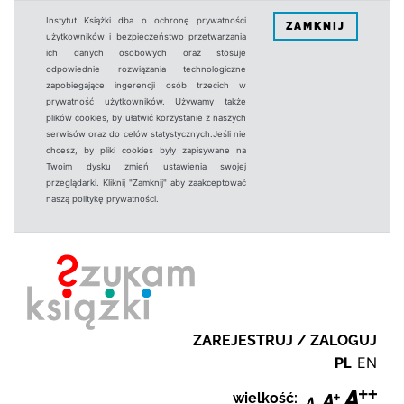
Instytut Książki dba o ochronę prywatności
ZAMKNIJ
użytkowników i bezpieczeństwo przetwarzania
ich danych osobowych oraz stosuje
odpowiednie rozwiązania technologiczne
zapobiegające ingerencji osób trzecich w
prywatność użytkowników. Używamy także
plików cookies, by ułatwić korzystanie z naszych
serwisów oraz do celów statystycznych.Jeśli nie
chcesz, by pliki cookies były zapisywane na
Twoim dysku zmień ustawienia swojej
przeglądarki. Kliknij "Zamknij" aby zaakceptować
naszą politykę prywatności.
ZAREJESTRUJ / ZALOGUJ
PL
EN
wielkość: