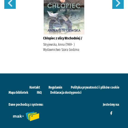
Chłopiec z ulicy Wschodniej /
Stryjewska, Anna (1969- )
Wydawnictwo Szara Godzina
Kontakt
Regulamin
Polityka prywatności i plików cookie
Mapa bibliotek
FAQ
Deklaracja dostępności
Dane pochodzą z systemu:
Jesteśmy na: