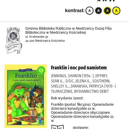
kontrast:
Gminna Biblioteka Publiczna w Niedrzwicy Dużej Filia
Biblioteczna w Niedrzwicy Kościelnej
ul. Krakowska 91
24-220 Niedrzwica Kościelna
Franklin i noc pod namiotem
JENNINGS, SHARON (1954- ), JEFFREY,
SEAN IL., SISIC, JELENA IL., SOUTHERN,
SHELLEY IL., ZARAWSKA, PATRYCJA (1970- )
TŁUMACZENIE, WYDAWNICTWO DEBIT
Rok wydania: [2007].
Franklin (postać fikcyjna), Opowiadanie
dziecięce kanadyjskie 21 w.,
Opowiadanie dziecięce obyczajowe,
Opowiadanie dziecięce kanadyjskie 21
w.
dostępne: