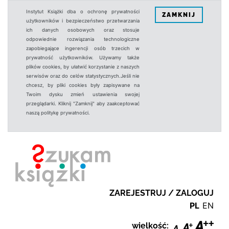
Instytut Książki dba o ochronę prywatności
ZAMKNIJ
użytkowników i bezpieczeństwo przetwarzania
ich danych osobowych oraz stosuje
odpowiednie rozwiązania technologiczne
zapobiegające ingerencji osób trzecich w
prywatność użytkowników. Używamy także
plików cookies, by ułatwić korzystanie z naszych
serwisów oraz do celów statystycznych.Jeśli nie
chcesz, by pliki cookies były zapisywane na
Twoim dysku zmień ustawienia swojej
przeglądarki. Kliknij "Zamknij" aby zaakceptować
naszą politykę prywatności.
ZAREJESTRUJ / ZALOGUJ
PL
EN
wielkość: