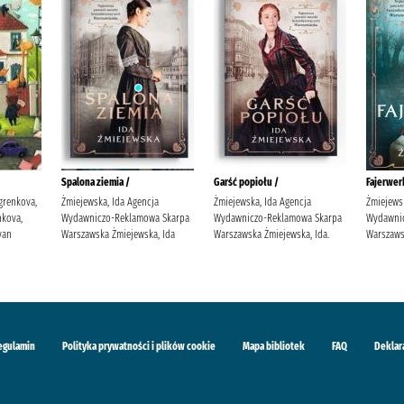
Spalona ziemia /
Garść popiołu /
Fajerwerk
grenkova,
Żmiejewska, Ida Agencja
Żmiejewska, Ida Agencja
Żmiejews
kova,
Wydawniczo-Reklamowa Skarpa
Wydawniczo-Reklamowa Skarpa
Wydawni
van
Warszawska Żmiejewska, Ida
Warszawska Żmiejewska, Ida.
Warszaws
egulamin
Polityka prywatności i plików cookie
Mapa bibliotek
FAQ
Deklar