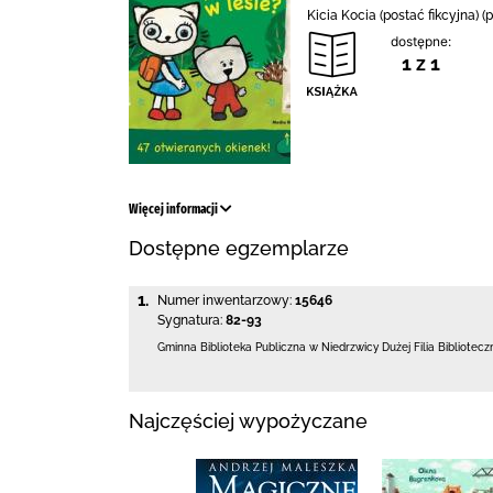
Kicia Kocia (postać fikcyjna)
dostępne:
1 z 1
Więcej informacji
Dostępne egzemplarze
1.
Numer inwentarzowy:
15646
Sygnatura:
82-93
Gminna Biblioteka Publiczna w Niedrzwicy Dużej
Filia Bibliotec
Najczęściej wypożyczane