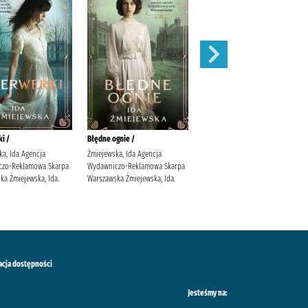
i /
Błędne ognie /
Zauroczenie /
ka, Ida Agencja
Żmiejewska, Ida Agencja
Mirek, Krystyna (filolożka)
czo-Reklamowa Skarpa
Wydawniczo-Reklamowa Skarpa
Wydawnictwo Filia
ka Żmiejewska, Ida.
Warszawska Żmiejewska, Ida.
acja dostępności
Jesteśmy na: