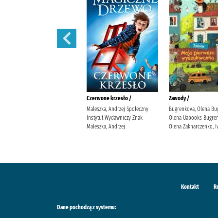
Iskry na wiatr /
Czerwone krzesło /
Zawody /
Żmiejewska, Ida Agencja
Maleszka, Andrzej Społeczny
Bugrenkova, Olena Bu
Wydawniczo-Reklamowa Skarpa
Instytut Wydawniczy Znak
Olena Uabooks Bugren
Warszawska Żmiejewska, Ida.
Maleszka, Andrzej
Olena Zakharczenko, I
Kontakt
R
Dane pochodzą z systemu: