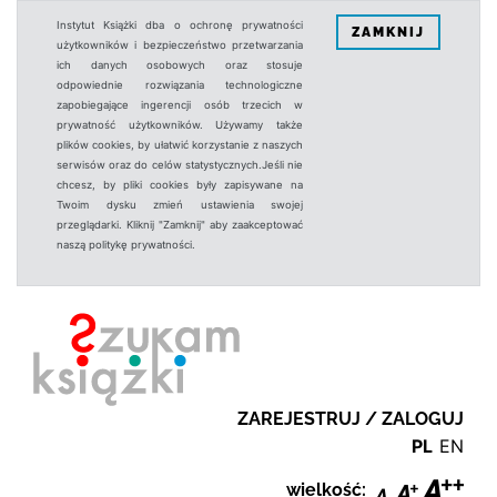
Instytut Książki dba o ochronę prywatności
ZAMKNIJ
użytkowników i bezpieczeństwo przetwarzania
ich danych osobowych oraz stosuje
odpowiednie rozwiązania technologiczne
zapobiegające ingerencji osób trzecich w
prywatność użytkowników. Używamy także
plików cookies, by ułatwić korzystanie z naszych
serwisów oraz do celów statystycznych.Jeśli nie
chcesz, by pliki cookies były zapisywane na
Twoim dysku zmień ustawienia swojej
przeglądarki. Kliknij "Zamknij" aby zaakceptować
naszą politykę prywatności.
ZAREJESTRUJ / ZALOGUJ
PL
EN
wielkość: