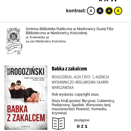
kontrast:
Gminna Biblioteka Publiczna w Niedrzwicy Dużej Filia
Biblioteczna w Niedrzwicy Kościelnej
ul. Krakowska 91
24-220 Niedrzwica Kościelna
Babka z zakalcem
ROGOZIŃSKI, ALEK (1973- ), AGENCJA
WYDAWNICZO-REKLAMOWA SKARPA
WARSZAWSKA
Rok wydania: copyright 2020.
Róża Krull (postać fikcyjna), Cukiernicy,
Podejrzany, Spadek, Warszawa (woj.
mazowieckie), Powieść, Komedia,
Kryminał
dostępne:
0 z 1