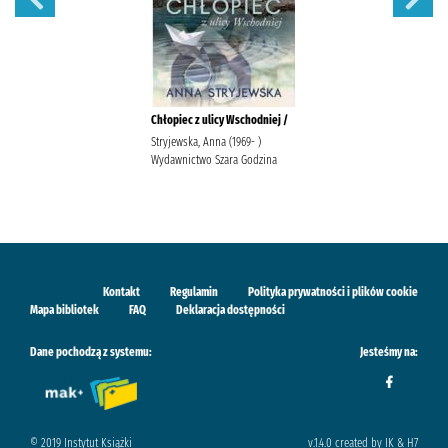
Chłopiec z ulicy Wschodniej /
Stryjewska, Anna (1969- )
Wydawnictwo Szara Godzina
Kontakt
Regulamin
Polityka prywatności i plików cookie
Mapa bibliotek
FAQ
Deklaracja dostępności
Dane pochodzą z systemu:
Jesteśmy na:
© 2019 Instytut Książki
v.1.4.0 created by IK & H7