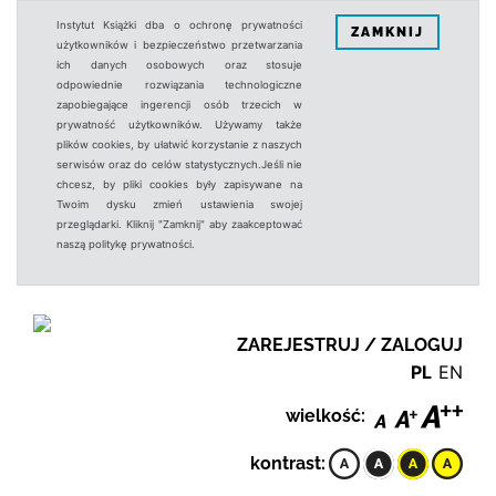
Instytut Książki dba o ochronę prywatności
ZAMKNIJ
użytkowników i bezpieczeństwo przetwarzania
ich danych osobowych oraz stosuje
odpowiednie rozwiązania technologiczne
zapobiegające ingerencji osób trzecich w
prywatność użytkowników. Używamy także
plików cookies, by ułatwić korzystanie z naszych
serwisów oraz do celów statystycznych.Jeśli nie
chcesz, by pliki cookies były zapisywane na
Twoim dysku zmień ustawienia swojej
przeglądarki. Kliknij "Zamknij" aby zaakceptować
naszą politykę prywatności.
ZAREJESTRUJ / ZALOGUJ
PL
EN
wielkość:
kontrast: