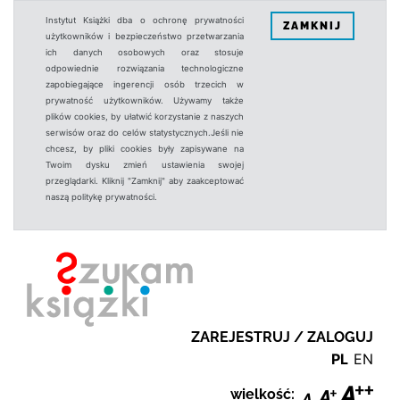
Instytut Książki dba o ochronę prywatności
ZAMKNIJ
użytkowników i bezpieczeństwo przetwarzania
ich danych osobowych oraz stosuje
odpowiednie rozwiązania technologiczne
zapobiegające ingerencji osób trzecich w
prywatność użytkowników. Używamy także
plików cookies, by ułatwić korzystanie z naszych
serwisów oraz do celów statystycznych.Jeśli nie
chcesz, by pliki cookies były zapisywane na
Twoim dysku zmień ustawienia swojej
przeglądarki. Kliknij "Zamknij" aby zaakceptować
naszą politykę prywatności.
ZAREJESTRUJ / ZALOGUJ
PL
EN
wielkość: