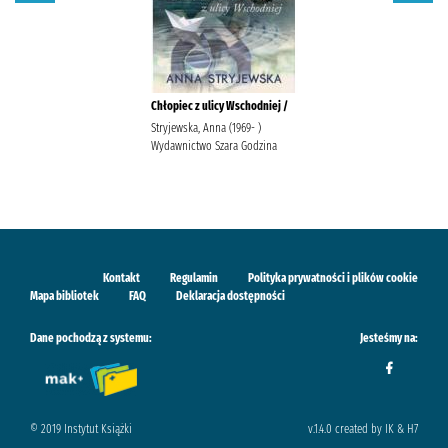
Chłopiec z ulicy Wschodniej /
Stryjewska, Anna (1969- )
Wydawnictwo Szara Godzina
Kontakt
Regulamin
Polityka prywatności i plików cookie
Mapa bibliotek
FAQ
Deklaracja dostępności
Dane pochodzą z systemu:
Jesteśmy na:
© 2019 Instytut Książki
v.1.4.0 created by IK & H7