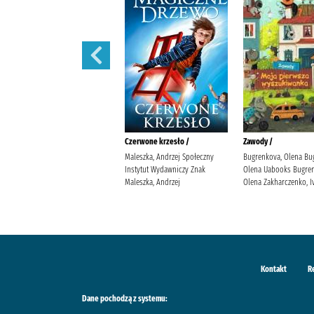
Iskry na wiatr /
Czerwone krzesło /
Zawody /
Żmiejewska, Ida Agencja
Maleszka, Andrzej Społeczny
Bugrenkova, Olena Bu
Wydawniczo-Reklamowa Skarpa
Instytut Wydawniczy Znak
Olena Uabooks Bugren
Warszawska Żmiejewska, Ida.
Maleszka, Andrzej
Olena Zakharczenko, I
Kontakt
R
Dane pochodzą z systemu: