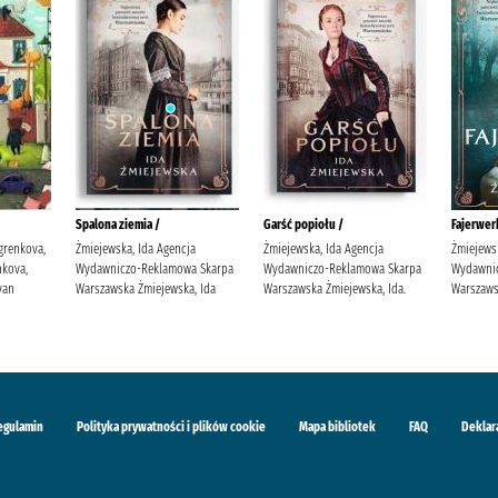
Spalona ziemia /
Garść popiołu /
Fajerwerk
grenkova,
Żmiejewska, Ida Agencja
Żmiejewska, Ida Agencja
Żmiejews
kova,
Wydawniczo-Reklamowa Skarpa
Wydawniczo-Reklamowa Skarpa
Wydawni
van
Warszawska Żmiejewska, Ida
Warszawska Żmiejewska, Ida.
Warszaws
egulamin
Polityka prywatności i plików cookie
Mapa bibliotek
FAQ
Deklar