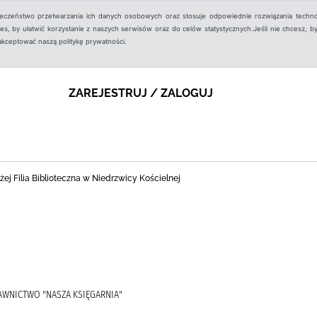
ieczeństwo przetwarzania ich danych osobowych oraz stosuje odpowiednie rozwiązania techno
, by ułatwić korzystanie z naszych serwisów oraz do celów statystycznych.Jeśli nie chcesz, by
aakceptować naszą politykę prywatności.
ZAREJESTRUJ / ZALOGUJ
ej Filia Biblioteczna w Niedrzwicy Kościelnej
YDAWNICTWO "NASZA KSIĘGARNIA"