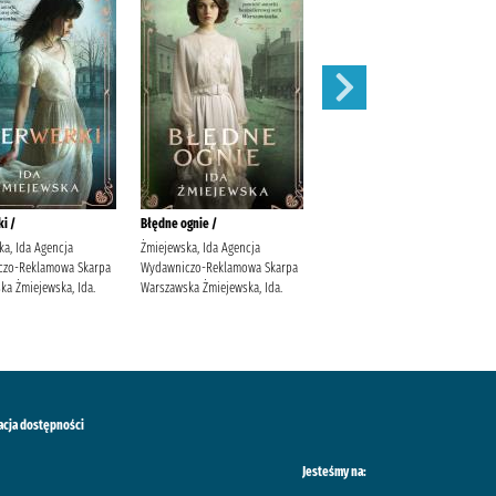
i /
Błędne ognie /
Zauroczenie /
ka, Ida Agencja
Żmiejewska, Ida Agencja
Mirek, Krystyna (filolożka)
czo-Reklamowa Skarpa
Wydawniczo-Reklamowa Skarpa
Wydawnictwo Filia
ka Żmiejewska, Ida.
Warszawska Żmiejewska, Ida.
acja dostępności
Jesteśmy na: