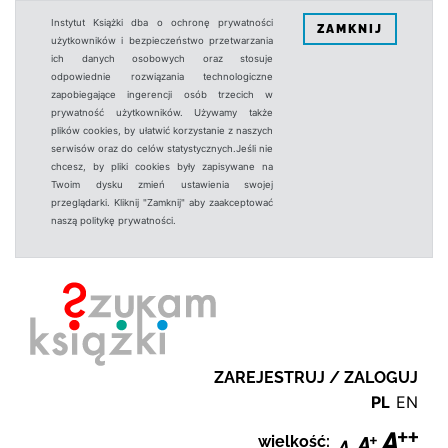
Instytut Książki dba o ochronę prywatności
ZAMKNIJ
użytkowników i bezpieczeństwo przetwarzania
ich danych osobowych oraz stosuje
odpowiednie rozwiązania technologiczne
zapobiegające ingerencji osób trzecich w
prywatność użytkowników. Używamy także
plików cookies, by ułatwić korzystanie z naszych
serwisów oraz do celów statystycznych.Jeśli nie
chcesz, by pliki cookies były zapisywane na
Twoim dysku zmień ustawienia swojej
przeglądarki. Kliknij "Zamknij" aby zaakceptować
naszą politykę prywatności.
ZAREJESTRUJ / ZALOGUJ
PL
EN
wielkość: