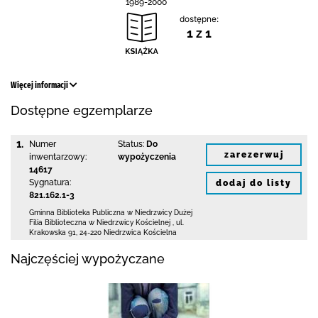
1989-2000
dostępne:
1 z 1
Więcej informacji
Dostępne egzemplarze
1.
Numer
Status:
Do
zarezerwuj
inwentarzowy:
wypożyczenia
14617
Sygnatura:
dodaj do listy
821.162.1-3
Gminna Biblioteka Publiczna w Niedrzwicy Dużej
Filia Biblioteczna w Niedrzwicy Kościelnej
,
ul.
Krakowska 91
,
24-220 Niedrzwica Kościelna
Najczęściej wypożyczane