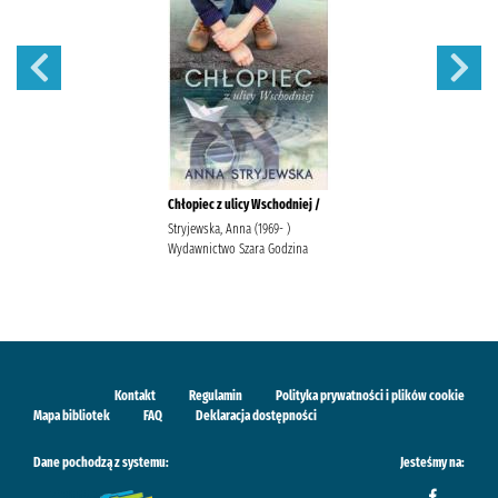
Chłopiec z ulicy Wschodniej /
Stryjewska, Anna (1969- )
Wydawnictwo Szara Godzina
Kontakt
Regulamin
Polityka prywatności i plików cookie
Mapa bibliotek
FAQ
Deklaracja dostępności
Dane pochodzą z systemu:
Jesteśmy na: