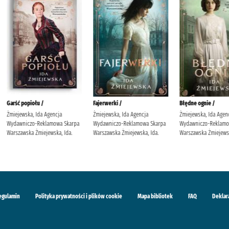
Koniec /
Wiatr od morza :
Sobota 
 (1980- )
Kaszubowska, Daria (1988- )
Witkiewicz, Magdalena (1976-).
Amores,
Wydawnictwo Flow (Chorzów)
Pracownia dobrych myśli
Wydawn
Kaszubowska, Daria (1988- ).
Magdalena Witkiewicz
Księgar
Maciejk
egulamin
Polityka prywatności i plików cookie
Mapa bibliotek
FAQ
Deklar