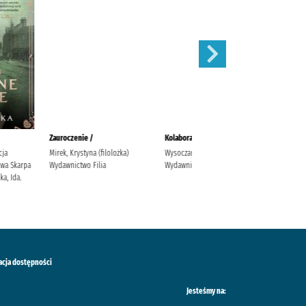
/
Wiatr od morza :
Drugie życie Elizy /
 Eva Cosgrove, Matt
Witkiewicz, Magdalena
Drawska, Greta Agencja
ictwo "Nasza
Wydawniczo-Reklamowa Skarpa
nia" Amores, Eva Mazan,
Warszawska
a
acja dostępności
Jesteśmy na: