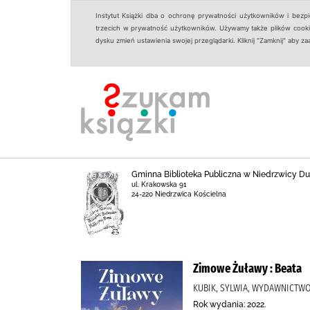
Instytut Książki dba o ochronę prywatności użytkowników i bezp
trzecich w prywatność użytkowników. Używamy także plików cookies
dysku zmień ustawienia swojej przeglądarki. Kliknij "Zamknij" aby z
Gminna Biblioteka Publiczna w Niedrzwicy Duż
ul. Krakowska 91
24-220 Niedrzwica Kościelna
Zimowe Żuławy : Beata
KUBIK, SYLWIA, WYDAWNICTWO F
Rok wydania: 2022.