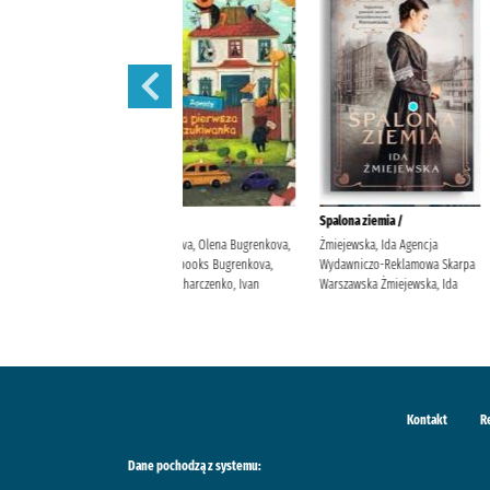
Błędne ognie /
Zauroczenie /
Kolaborantka /
Żmiejewska, Ida Agencja
Mirek, Krystyna (filolożka)
Wysoczańska, Barbara
Wydawniczo-Reklamowa Skarpa
Wydawnictwo Filia
Wydawnictwo Filia
Warszawska Żmiejewska, Ida.
Kontakt
R
Dane pochodzą z systemu: