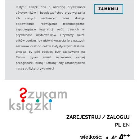
Instytut Książki dba o ochronę prywatności
ZAMKNIJ
użytkowników i bezpieczeństwo przetwarzania
ich danych osobowych oraz stosuje
odpowiednie rozwiązania technologiczne
zapobiegające ingerencji osób trzecich w
prywatność użytkowników. Używamy także
plików cookies, by ułatwić korzystanie z naszych
serwisów oraz do celów statystycznych.Jeśli nie
chcesz, by pliki cookies były zapisywane na
Twoim dysku zmień ustawienia swojej
przeglądarki. Kliknij "Zamknij" aby zaakceptować
naszą politykę prywatności.
ZAREJESTRUJ / ZALOGUJ
PL
EN
wielkość: