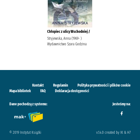
Chłopiec z ulicy Wschodniej /
Stryjewska, Anna (1969- )
Wydawnictwo Szara Godzina
Kontakt
Regulamin
Polityka prywatności i plików cookie
Mapa bibliotek
FAQ
Deklaracja dostępności
Dane pochodzą z systemu:
Jesteśmy na:
© 2019 Instytut Książki
v.1.4.0 created by IK & H7