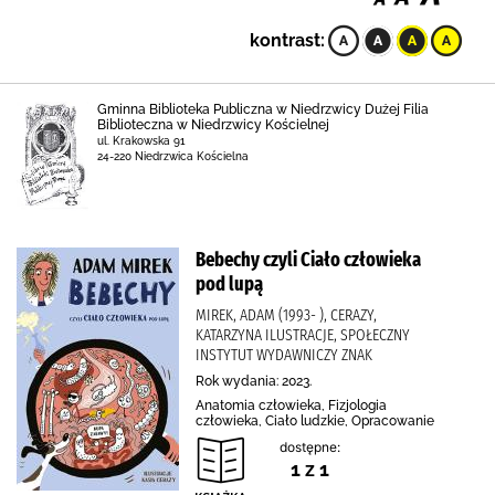
kontrast:
Gminna Biblioteka Publiczna w Niedrzwicy Dużej Filia
Biblioteczna w Niedrzwicy Kościelnej
ul. Krakowska 91
24-220 Niedrzwica Kościelna
Bebechy czyli Ciało człowieka
pod lupą
MIREK, ADAM (1993- ), CERAZY,
KATARZYNA ILUSTRACJE, SPOŁECZNY
INSTYTUT WYDAWNICZY ZNAK
Rok wydania: 2023.
Anatomia człowieka, Fizjologia
człowieka, Ciało ludzkie, Opracowanie
dostępne:
1 z 1