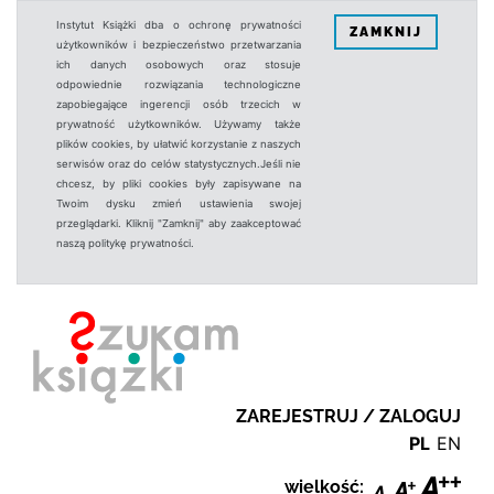
Instytut Książki dba o ochronę prywatności
ZAMKNIJ
użytkowników i bezpieczeństwo przetwarzania
ich danych osobowych oraz stosuje
odpowiednie rozwiązania technologiczne
zapobiegające ingerencji osób trzecich w
prywatność użytkowników. Używamy także
plików cookies, by ułatwić korzystanie z naszych
serwisów oraz do celów statystycznych.Jeśli nie
chcesz, by pliki cookies były zapisywane na
Twoim dysku zmień ustawienia swojej
przeglądarki. Kliknij "Zamknij" aby zaakceptować
naszą politykę prywatności.
ZAREJESTRUJ / ZALOGUJ
PL
EN
wielkość: