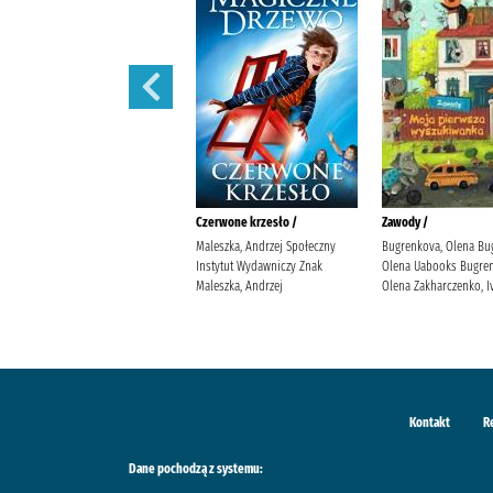
Iskry na wiatr /
Czerwone krzesło /
Zawody /
Żmiejewska, Ida Agencja
Maleszka, Andrzej Społeczny
Bugrenkova, Olena Bu
Wydawniczo-Reklamowa Skarpa
Instytut Wydawniczy Znak
Olena Uabooks Bugren
Warszawska Żmiejewska, Ida.
Maleszka, Andrzej
Olena Zakharczenko, I
Kontakt
R
Dane pochodzą z systemu: