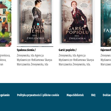
Spalona ziemia /
Garść popiołu /
Fajerwerk
grenkova,
Żmiejewska, Ida Agencja
Żmiejewska, Ida Agencja
Żmiejews
kova,
Wydawniczo-Reklamowa Skarpa
Wydawniczo-Reklamowa Skarpa
Wydawni
van
Warszawska Żmiejewska, Ida
Warszawska Żmiejewska, Ida.
Warszaws
egulamin
Polityka prywatności i plików cookie
Mapa bibliotek
FAQ
Deklar