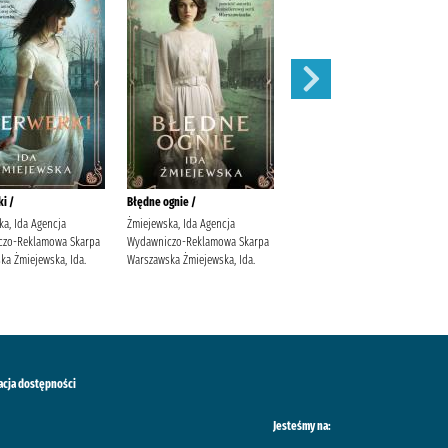
i /
Błędne ognie /
Zauroczenie /
ka, Ida Agencja
Żmiejewska, Ida Agencja
Mirek, Krystyna (filolożka)
czo-Reklamowa Skarpa
Wydawniczo-Reklamowa Skarpa
Wydawnictwo Filia
ka Żmiejewska, Ida.
Warszawska Żmiejewska, Ida.
acja dostępności
Jesteśmy na: