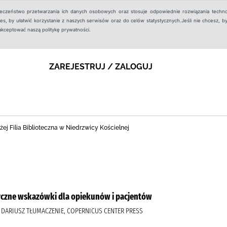
ieczeństwo przetwarzania ich danych osobowych oraz stosuje odpowiednie rozwiązania techno
, by ułatwić korzystanie z naszych serwisów oraz do celów statystycznych.Jeśli nie chcesz, by
aakceptować naszą politykę prywatności.
ZAREJESTRUJ / ZALOGUJ
ej Filia Biblioteczna w Niedrzwicy Kościelnej
tyczne wskazówki dla opiekunów i pacjentów
, DARIUSZ TŁUMACZENIE, COPERNICUS CENTER PRESS