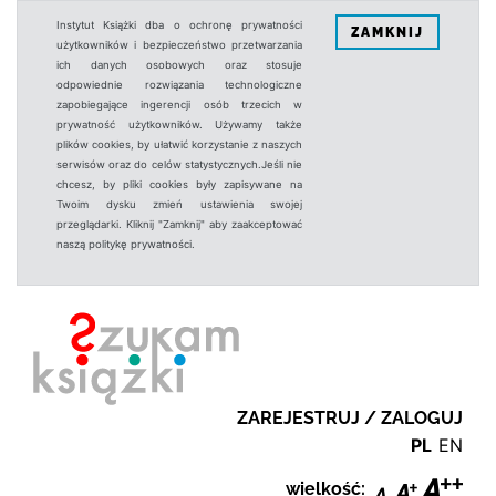
Instytut Książki dba o ochronę prywatności
ZAMKNIJ
użytkowników i bezpieczeństwo przetwarzania
ich danych osobowych oraz stosuje
odpowiednie rozwiązania technologiczne
zapobiegające ingerencji osób trzecich w
prywatność użytkowników. Używamy także
plików cookies, by ułatwić korzystanie z naszych
serwisów oraz do celów statystycznych.Jeśli nie
chcesz, by pliki cookies były zapisywane na
Twoim dysku zmień ustawienia swojej
przeglądarki. Kliknij "Zamknij" aby zaakceptować
naszą politykę prywatności.
ZAREJESTRUJ / ZALOGUJ
PL
EN
wielkość: