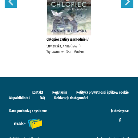
Chłopiec z ulicy Wschodniej /
Stryjewska, Anna (1969- )
Wydawnictwo Szara Godzina
Kontakt
Regulamin
Polityka prywatności i plików cookie
Mapa bibliotek
FAQ
Deklaracja dostępności
Dane pochodzą z systemu:
Jesteśmy na: