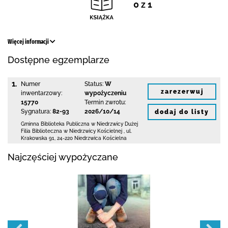
0 z 1
Więcej informacji
Dostępne egzemplarze
1.
Numer
Status:
W
zarezerwuj
inwentarzowy:
wypożyczeniu
15770
Termin zwrotu:
Sygnatura:
82-93
2026/10/14
dodaj do listy
Gminna Biblioteka Publiczna w Niedrzwicy Dużej
Filia Biblioteczna w Niedrzwicy Kościelnej
,
ul.
Krakowska 91
,
24-220 Niedrzwica Kościelna
Najczęściej wypożyczane