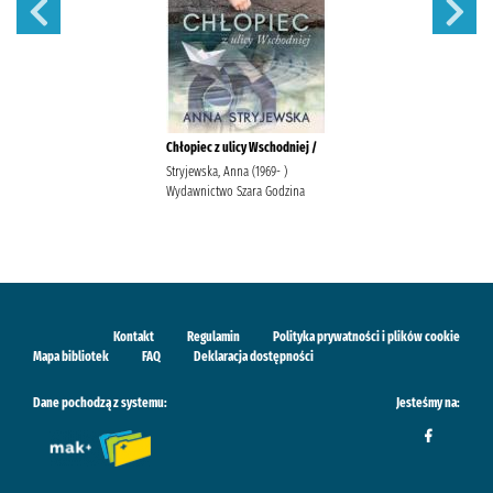
Chłopiec z ulicy Wschodniej /
Stryjewska, Anna (1969- )
Wydawnictwo Szara Godzina
Kontakt
Regulamin
Polityka prywatności i plików cookie
Mapa bibliotek
FAQ
Deklaracja dostępności
Dane pochodzą z systemu:
Jesteśmy na: