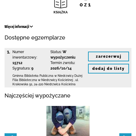
0 z 1
Więcej informacji
Dostępne egzemplarze
1.
Numer
Status:
W
zarezerwuj
inwentarzowy:
wypożyczeniu
15712
Termin zwrotu:
Sygnatura:
9
2026/10/14
dodaj do listy
Gminna Biblioteka Publiczna w Niedrzwicy Dużej
Filia Biblioteczna w Niedrzwicy Kościelnej
,
ul.
Krakowska 91
,
24-220 Niedrzwica Kościelna
Najczęściej wypożyczane