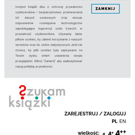
Instytut Książki dba o ochronę prywatności
ZAMKNIJ
użytkowników i bezpieczeństwo przetwarzania
ich danych osobowych oraz stosuje
odpowiednie rozwiązania technologiczne
zapobiegające ingerencji osób trzecich w
prywatność użytkowników. Używamy także
plików cookies, by ułatwić korzystanie z naszych
serwisów oraz do celów statystycznych.Jeśli nie
chcesz, by pliki cookies były zapisywane na
Twoim dysku zmień ustawienia swojej
przeglądarki. Kliknij "Zamknij" aby zaakceptować
naszą politykę prywatności.
ZAREJESTRUJ / ZALOGUJ
PL
EN
wielkość: