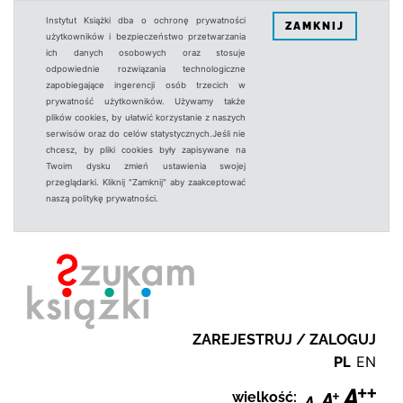
Instytut Książki dba o ochronę prywatności
ZAMKNIJ
użytkowników i bezpieczeństwo przetwarzania
ich danych osobowych oraz stosuje
odpowiednie rozwiązania technologiczne
zapobiegające ingerencji osób trzecich w
prywatność użytkowników. Używamy także
plików cookies, by ułatwić korzystanie z naszych
serwisów oraz do celów statystycznych.Jeśli nie
chcesz, by pliki cookies były zapisywane na
Twoim dysku zmień ustawienia swojej
przeglądarki. Kliknij "Zamknij" aby zaakceptować
naszą politykę prywatności.
ZAREJESTRUJ / ZALOGUJ
PL
EN
wielkość: