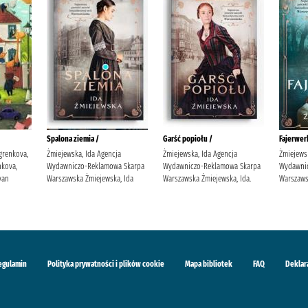
Spalona ziemia /
Garść popiołu /
Fajerwerk
grenkova,
Żmiejewska, Ida Agencja
Żmiejewska, Ida Agencja
Żmiejews
kova,
Wydawniczo-Reklamowa Skarpa
Wydawniczo-Reklamowa Skarpa
Wydawni
van
Warszawska Żmiejewska, Ida
Warszawska Żmiejewska, Ida.
Warszaws
egulamin
Polityka prywatności i plików cookie
Mapa bibliotek
FAQ
Deklar