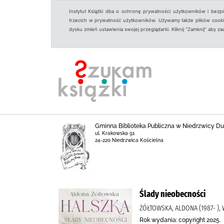
Instytut Książki dba o ochronę prywatności użytkowników i bezp
trzecich w prywatność użytkowników. Używamy także plików cookies
dysku zmień ustawienia swojej przeglądarki. Kliknij "Zamknij" aby z
Gminna Biblioteka Publiczna w Niedrzwicy Duż
ul. Krakowska 91
24-220 Niedrzwica Kościelna
Ślady nieobecności
ŻÓŁTOWSKA, ALDONA (1987- ),
Rok wydania: copyright 2025.