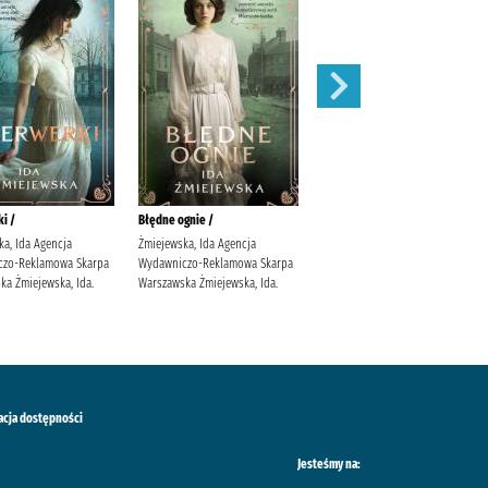
i /
Błędne ognie /
Zauroczenie /
ka, Ida Agencja
Żmiejewska, Ida Agencja
Mirek, Krystyna (filolożka)
czo-Reklamowa Skarpa
Wydawniczo-Reklamowa Skarpa
Wydawnictwo Filia
ka Żmiejewska, Ida.
Warszawska Żmiejewska, Ida.
acja dostępności
Jesteśmy na: