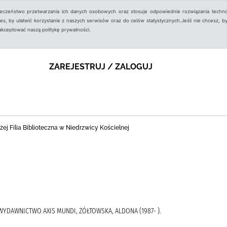
ieczeństwo przetwarzania ich danych osobowych oraz stosuje odpowiednie rozwiązania techno
, by ułatwić korzystanie z naszych serwisów oraz do celów statystycznych.Jeśli nie chcesz, by
aakceptować naszą politykę prywatności.
ZAREJESTRUJ / ZALOGUJ
ej Filia Biblioteczna w Niedrzwicy Kościelnej
 WYDAWNICTWO AXIS MUNDI, ŻÓŁTOWSKA, ALDONA (1987- ).