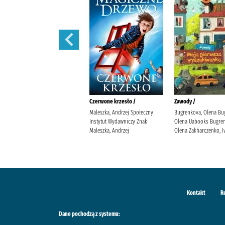
Iskry na wiatr /
Czerwone krzesło /
Zawody /
Żmiejewska, Ida Agencja
Maleszka, Andrzej Społeczny
Bugrenkova, Olena Bu
Wydawniczo-Reklamowa Skarpa
Instytut Wydawniczy Znak
Olena Uabooks Bugren
Warszawska Żmiejewska, Ida.
Maleszka, Andrzej
Olena Zakharczenko, I
Kontakt
R
Dane pochodzą z systemu: