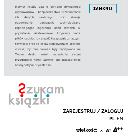
Instytut Książki dba o ochronę prywatności
ZAMKNIJ
użytkowników i bezpieczeństwo przetwarzania
ich danych osobowych oraz stosuje
odpowiednie rozwiązania technologiczne
zapobiegające ingerencji osób trzecich w
prywatność użytkowników. Używamy także
plików cookies, by ułatwić korzystanie z naszych
serwisów oraz do celów statystycznych.Jeśli nie
chcesz, by pliki cookies były zapisywane na
Twoim dysku zmień ustawienia swojej
przeglądarki. Kliknij "Zamknij" aby zaakceptować
naszą politykę prywatności.
ZAREJESTRUJ / ZALOGUJ
PL
EN
wielkość: