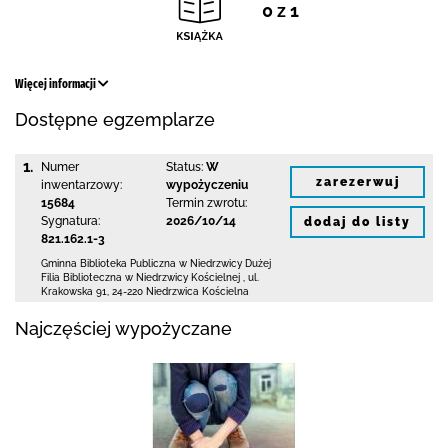
0 z 1
Więcej informacji
Dostępne egzemplarze
1.
Numer
Status:
W
zarezerwuj
inwentarzowy:
wypożyczeniu
15684
Termin zwrotu:
Sygnatura:
2026/10/14
dodaj do listy
821.162.1-3
Gminna Biblioteka Publiczna w Niedrzwicy Dużej
Filia Biblioteczna w Niedrzwicy Kościelnej
,
ul.
Krakowska 91
,
24-220 Niedrzwica Kościelna
Najczęściej wypożyczane