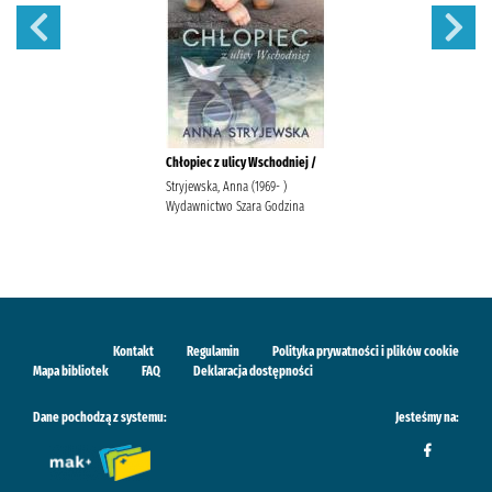
Chłopiec z ulicy Wschodniej /
Stryjewska, Anna (1969- )
Wydawnictwo Szara Godzina
Kontakt
Regulamin
Polityka prywatności i plików cookie
Mapa bibliotek
FAQ
Deklaracja dostępności
Dane pochodzą z systemu:
Jesteśmy na: