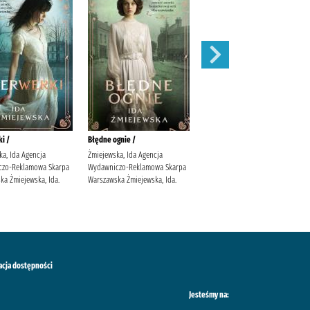
i /
Błędne ognie /
Zauroczenie /
ka, Ida Agencja
Żmiejewska, Ida Agencja
Mirek, Krystyna (filolożka)
czo-Reklamowa Skarpa
Wydawniczo-Reklamowa Skarpa
Wydawnictwo Filia
ka Żmiejewska, Ida.
Warszawska Żmiejewska, Ida.
acja dostępności
Jesteśmy na: