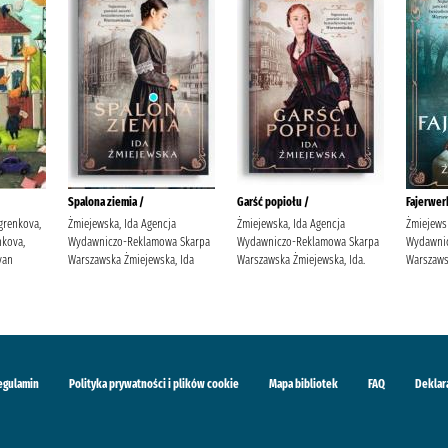
Spalona ziemia /
Garść popiołu /
Fajerwerk
grenkova,
Żmiejewska, Ida Agencja
Żmiejewska, Ida Agencja
Żmiejews
kova,
Wydawniczo-Reklamowa Skarpa
Wydawniczo-Reklamowa Skarpa
Wydawni
van
Warszawska Żmiejewska, Ida
Warszawska Żmiejewska, Ida.
Warszaws
egulamin
Polityka prywatności i plików cookie
Mapa bibliotek
FAQ
Deklar