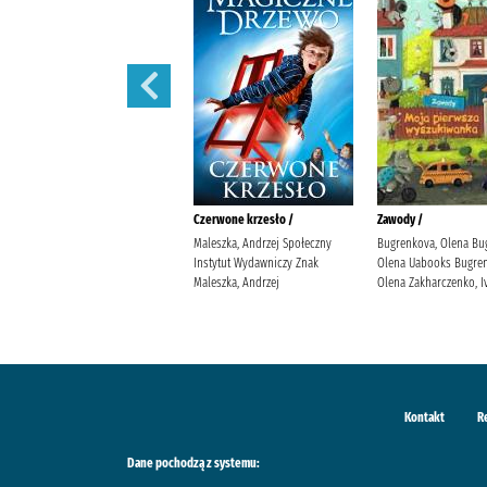
Iskry na wiatr /
Czerwone krzesło /
Zawody /
Żmiejewska, Ida Agencja
Maleszka, Andrzej Społeczny
Bugrenkova, Olena Bu
Wydawniczo-Reklamowa Skarpa
Instytut Wydawniczy Znak
Olena Uabooks Bugren
Warszawska Żmiejewska, Ida.
Maleszka, Andrzej
Olena Zakharczenko, I
Kontakt
R
Dane pochodzą z systemu: