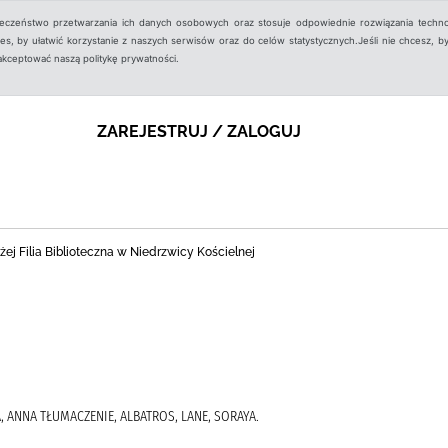
ieczeństwo przetwarzania ich danych osobowych oraz stosuje odpowiednie rozwiązania techno
, by ułatwić korzystanie z naszych serwisów oraz do celów statystycznych.Jeśli nie chcesz, by
aakceptować naszą politykę prywatności.
ZAREJESTRUJ / ZALOGUJ
ej Filia Biblioteczna w Niedrzwicy Kościelnej
, ANNA TŁUMACZENIE, ALBATROS, LANE, SORAYA.