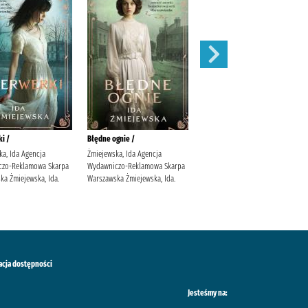
i /
Błędne ognie /
Zauroczenie /
ka, Ida Agencja
Żmiejewska, Ida Agencja
Mirek, Krystyna (filolożka)
czo-Reklamowa Skarpa
Wydawniczo-Reklamowa Skarpa
Wydawnictwo Filia
ka Żmiejewska, Ida.
Warszawska Żmiejewska, Ida.
acja dostępności
Jesteśmy na: