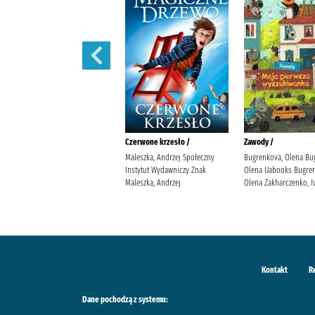
Iskry na wiatr /
Czerwone krzesło /
Zawody /
Żmiejewska, Ida Agencja
Maleszka, Andrzej Społeczny
Bugrenkova, Olena Bu
Wydawniczo-Reklamowa Skarpa
Instytut Wydawniczy Znak
Olena Uabooks Bugren
Warszawska Żmiejewska, Ida.
Maleszka, Andrzej
Olena Zakharczenko, I
Kontakt
R
Dane pochodzą z systemu: