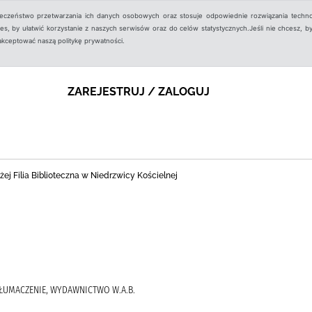
ieczeństwo przetwarzania ich danych osobowych oraz stosuje odpowiednie rozwiązania techno
, by ułatwić korzystanie z naszych serwisów oraz do celów statystycznych.Jeśli nie chcesz, by
aakceptować naszą politykę prywatności.
ZAREJESTRUJ / ZALOGUJ
ej Filia Biblioteczna w Niedrzwicy Kościelnej
TŁUMACZENIE, WYDAWNICTWO W.A.B.