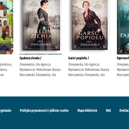
Spalona ziemia /
Garść popiołu /
Fajerwerk
grenkova,
Żmiejewska, Ida Agencja
Żmiejewska, Ida Agencja
Żmiejews
kova,
Wydawniczo-Reklamowa Skarpa
Wydawniczo-Reklamowa Skarpa
Wydawni
van
Warszawska Żmiejewska, Ida
Warszawska Żmiejewska, Ida.
Warszaws
egulamin
Polityka prywatności i plików cookie
Mapa bibliotek
FAQ
Deklar