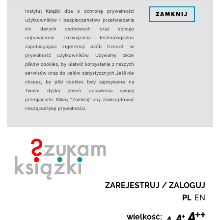
Instytut Książki dba o ochronę prywatności
ZAMKNIJ
użytkowników i bezpieczeństwo przetwarzania
ich danych osobowych oraz stosuje
odpowiednie rozwiązania technologiczne
zapobiegające ingerencji osób trzecich w
prywatność użytkowników. Używamy także
plików cookies, by ułatwić korzystanie z naszych
serwisów oraz do celów statystycznych.Jeśli nie
chcesz, by pliki cookies były zapisywane na
Twoim dysku zmień ustawienia swojej
przeglądarki. Kliknij "Zamknij" aby zaakceptować
naszą politykę prywatności.
ZAREJESTRUJ / ZALOGUJ
PL
EN
wielkość: