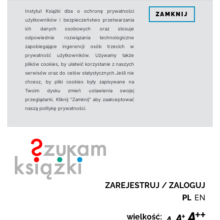
Instytut Książki dba o ochronę prywatności
ZAMKNIJ
użytkowników i bezpieczeństwo przetwarzania
ich danych osobowych oraz stosuje
odpowiednie rozwiązania technologiczne
zapobiegające ingerencji osób trzecich w
prywatność użytkowników. Używamy także
plików cookies, by ułatwić korzystanie z naszych
serwisów oraz do celów statystycznych.Jeśli nie
chcesz, by pliki cookies były zapisywane na
Twoim dysku zmień ustawienia swojej
przeglądarki. Kliknij "Zamknij" aby zaakceptować
naszą politykę prywatności.
ZAREJESTRUJ / ZALOGUJ
PL
EN
wielkość: