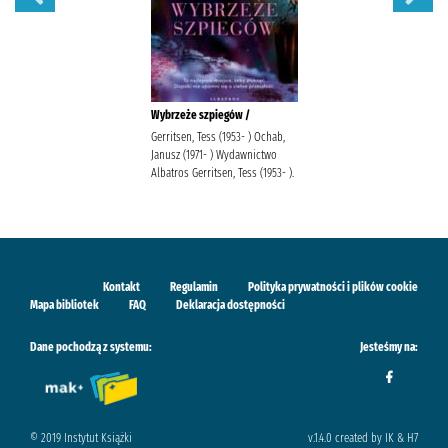
Wybrzeże szpiegów /
Gerritsen, Tess (1953- ) Ochab,
Janusz (1971- ) Wydawnictwo
Albatros Gerritsen, Tess (1953- ).
Kontakt
Regulamin
Polityka prywatności i plików cookie
Mapa bibliotek
FAQ
Deklaracja dostępności
Dane pochodzą z systemu:
Jesteśmy na:
© 2019 Instytut Książki
v.1.4.0 created by IK & H7