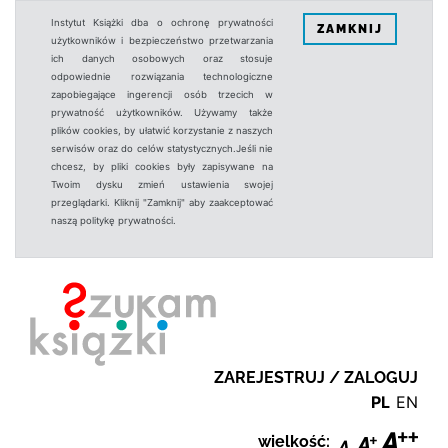
Instytut Książki dba o ochronę prywatności
ZAMKNIJ
użytkowników i bezpieczeństwo przetwarzania
ich danych osobowych oraz stosuje
odpowiednie rozwiązania technologiczne
zapobiegające ingerencji osób trzecich w
prywatność użytkowników. Używamy także
plików cookies, by ułatwić korzystanie z naszych
serwisów oraz do celów statystycznych.Jeśli nie
chcesz, by pliki cookies były zapisywane na
Twoim dysku zmień ustawienia swojej
przeglądarki. Kliknij "Zamknij" aby zaakceptować
naszą politykę prywatności.
ZAREJESTRUJ / ZALOGUJ
PL
EN
wielkość: