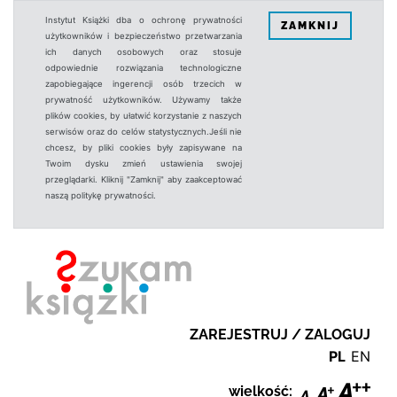
Instytut Książki dba o ochronę prywatności
ZAMKNIJ
użytkowników i bezpieczeństwo przetwarzania
ich danych osobowych oraz stosuje
odpowiednie rozwiązania technologiczne
zapobiegające ingerencji osób trzecich w
prywatność użytkowników. Używamy także
plików cookies, by ułatwić korzystanie z naszych
serwisów oraz do celów statystycznych.Jeśli nie
chcesz, by pliki cookies były zapisywane na
Twoim dysku zmień ustawienia swojej
przeglądarki. Kliknij "Zamknij" aby zaakceptować
naszą politykę prywatności.
ZAREJESTRUJ / ZALOGUJ
PL
EN
wielkość: