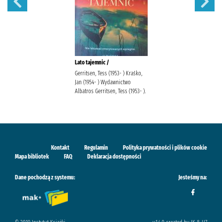
Lato tajemnic /
Gerritsen, Tess (1953- ) Kraśko,
Jan (1954- ) Wydawnictwo
Albatros Gerritsen, Tess (1953- ).
Kontakt
Regulamin
Polityka prywatności i plików cookie
Mapa bibliotek
FAQ
Deklaracja dostępności
Dane pochodzą z systemu:
Jesteśmy na: