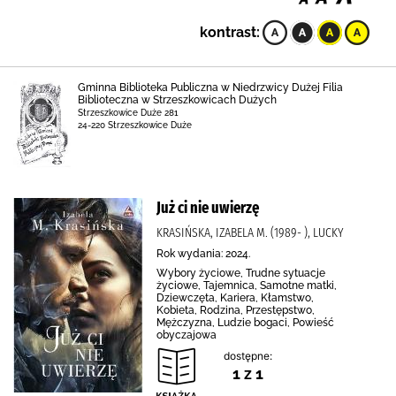
kontrast:
Gminna Biblioteka Publiczna w Niedrzwicy Dużej Filia
Biblioteczna w Strzeszkowicach Dużych
Strzeszkowice Duże 281
24-220 Strzeszkowice Duże
Już ci nie uwierzę
KRASIŃSKA, IZABELA M. (1989- ), LUCKY
Rok wydania: 2024.
Wybory życiowe, Trudne sytuacje
życiowe, Tajemnica, Samotne matki,
Dziewczęta, Kariera, Kłamstwo,
Kobieta, Rodzina, Przestępstwo,
Mężczyzna, Ludzie bogaci, Powieść
obyczajowa
dostępne:
1 z 1