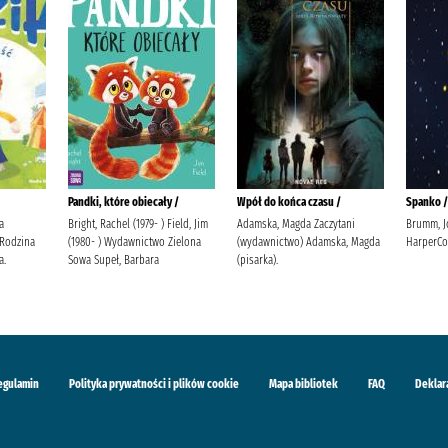
Pandki, które obiecały /
Wpół do końca czasu /
Spanko /
a
Bright, Rachel (1979- ) Field, Jim
Adamska, Magda Zaczytani
Brumm, J
 Rodzina
(1980- ) Wydawnictwo Zielona
(wydawnictwo) Adamska, Magda
HarperCo
a.
Sowa Supeł, Barbara
(pisarka).
egulamin
Polityka prywatności i plików cookie
Mapa bibliotek
FAQ
Deklar