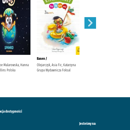
Basen /
Biuro Ludzi Zagubionych /
oe Malarowska, Hanna
Olejarczyk, Asia Fic, Katarzyna
Gajewska, Zuzanna Prószyński
llins Polska
Grupa Wydawnicza Foksal
Media
acja dostępności
Jesteśmy na: