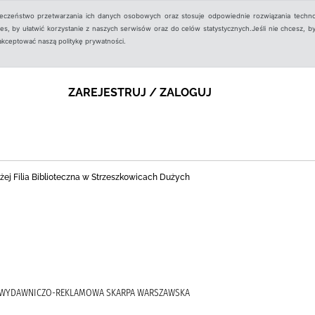
ieczeństwo przetwarzania ich danych osobowych oraz stosuje odpowiednie rozwiązania techno
, by ułatwić korzystanie z naszych serwisów oraz do celów statystycznych.Jeśli nie chcesz, by
aakceptować naszą politykę prywatności.
ZAREJESTRUJ / ZALOGUJ
ej Filia Biblioteczna w Strzeszkowicach Dużych
A WYDAWNICZO-REKLAMOWA SKARPA WARSZAWSKA