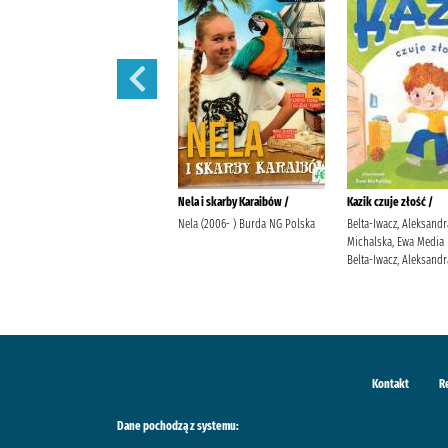
Nie obiecuj mi jutra /
Nela i skarby Karaibów /
Kazik czuje złość /
Gargaś, Gabriela Wydawnictwo
Nela (2006- ) Burda NG Polska
Belta-Iwacz, Aleksandr
Filia
Michalska, Ewa Media
Belta-Iwacz, Aleksandr
Kontakt
R
Dane pochodzą z systemu: