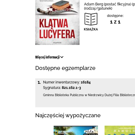
Adam Berg (postać fikcyjna) (p
(rodzaj/gatunek)
dostępne:
1 z 1
Więcej informacji
Dostępne egzemplarze
1.
Numer inwentarzowy:
16184
Sygnatura:
821.162.1-3
Gminna Biblioteka Publiczna w Niedrzwicy Dużej
Filia Bibliote
Najczęściej wypożyczane