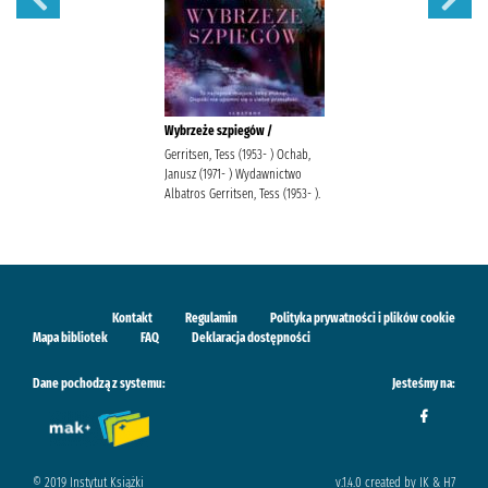
Wybrzeże szpiegów /
Gerritsen, Tess (1953- ) Ochab,
Janusz (1971- ) Wydawnictwo
Albatros Gerritsen, Tess (1953- ).
Kontakt
Regulamin
Polityka prywatności i plików cookie
Mapa bibliotek
FAQ
Deklaracja dostępności
Dane pochodzą z systemu:
Jesteśmy na:
© 2019 Instytut Książki
v.1.4.0 created by IK & H7