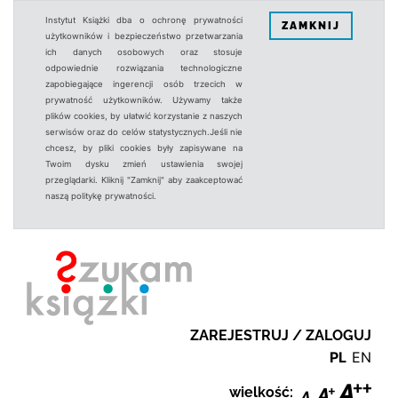
Instytut Książki dba o ochronę prywatności
ZAMKNIJ
użytkowników i bezpieczeństwo przetwarzania
ich danych osobowych oraz stosuje
odpowiednie rozwiązania technologiczne
zapobiegające ingerencji osób trzecich w
prywatność użytkowników. Używamy także
plików cookies, by ułatwić korzystanie z naszych
serwisów oraz do celów statystycznych.Jeśli nie
chcesz, by pliki cookies były zapisywane na
Twoim dysku zmień ustawienia swojej
przeglądarki. Kliknij "Zamknij" aby zaakceptować
naszą politykę prywatności.
ZAREJESTRUJ / ZALOGUJ
PL
EN
wielkość: