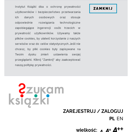
Instytut Książki dba o ochronę prywatności
ZAMKNIJ
użytkowników i bezpieczeństwo przetwarzania
ich danych osobowych oraz stosuje
odpowiednie rozwiązania technologiczne
zapobiegające ingerencji osób trzecich w
prywatność użytkowników. Używamy także
plików cookies, by ułatwić korzystanie z naszych
serwisów oraz do celów statystycznych.Jeśli nie
chcesz, by pliki cookies były zapisywane na
Twoim dysku zmień ustawienia swojej
przeglądarki. Kliknij "Zamknij" aby zaakceptować
naszą politykę prywatności.
ZAREJESTRUJ / ZALOGUJ
PL
EN
wielkość: