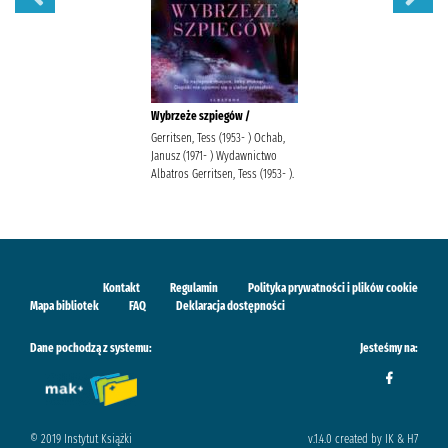
Wybrzeże szpiegów /
Gerritsen, Tess (1953- ) Ochab,
Janusz (1971- ) Wydawnictwo
Albatros Gerritsen, Tess (1953- ).
Kontakt
Regulamin
Polityka prywatności i plików cookie
Mapa bibliotek
FAQ
Deklaracja dostępności
Dane pochodzą z systemu:
Jesteśmy na:
© 2019 Instytut Książki
v.1.4.0 created by IK & H7