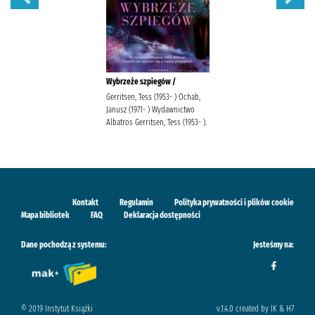
Wybrzeże szpiegów /
Gerritsen, Tess (1953- ) Ochab,
Janusz (1971- ) Wydawnictwo
Albatros Gerritsen, Tess (1953- ).
Kontakt
Regulamin
Polityka prywatności i plików cookie
Mapa bibliotek
FAQ
Deklaracja dostępności
Dane pochodzą z systemu:
Jesteśmy na:
© 2019 Instytut Książki
v.1.4.0 created by IK & H7