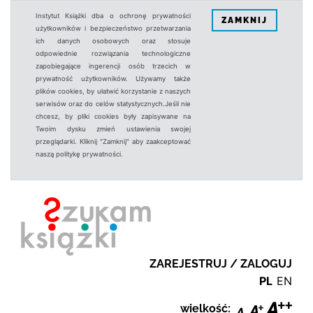
Instytut Książki dba o ochronę prywatności
ZAMKNIJ
użytkowników i bezpieczeństwo przetwarzania
ich danych osobowych oraz stosuje
odpowiednie rozwiązania technologiczne
zapobiegające ingerencji osób trzecich w
prywatność użytkowników. Używamy także
plików cookies, by ułatwić korzystanie z naszych
serwisów oraz do celów statystycznych.Jeśli nie
chcesz, by pliki cookies były zapisywane na
Twoim dysku zmień ustawienia swojej
przeglądarki. Kliknij "Zamknij" aby zaakceptować
naszą politykę prywatności.
ZAREJESTRUJ / ZALOGUJ
PL
EN
wielkość: